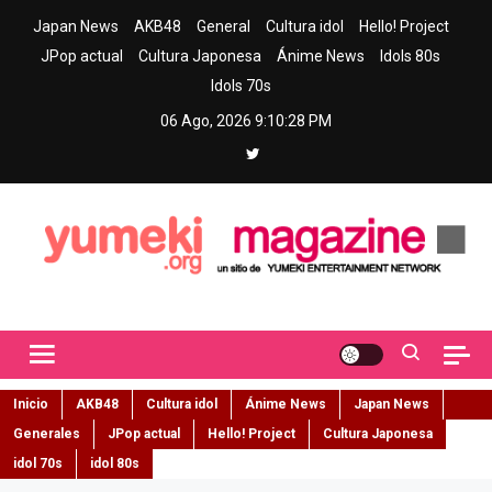
Skip
Japan News
AKB48
General
Cultura idol
Hello! Project
to
JPop actual
Cultura Japonesa
Ánime News
Idols 80s
content
Idols 70s
06 Ago, 2026
9:10:29 PM
Yumeki Magazine
Jpop y musica idol – Tu portal de jpop, movimiento idol y cultura
japonesa en español
Inicio
AKB48
Cultura idol
Ánime News
Japan News
Generales
JPop actual
Hello! Project
Cultura Japonesa
idol 70s
idol 80s