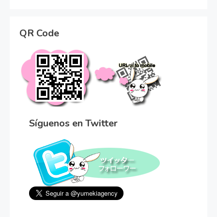
QR Code
Síguenos en Twitter