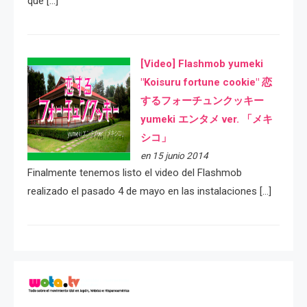
que […]
[Video] Flashmob yumeki
"Koisuru fortune cookie" 恋
するフォーチュンクッキー
yumeki エンタメ ver. 「メキ
シコ」
en 15 junio 2014
Finalmente tenemos listo el video del Flashmob
realizado el pasado 4 de mayo en las instalaciones […]