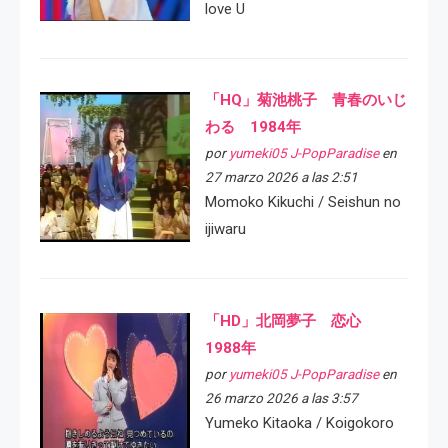
love U
「HQ」菊池桃子 青春のいじ
わる 1984年
por
yumeki05 J-PopParadise
en
27 marzo 2026 a las 2:51
Momoko Kikuchi / Seishun no
ijiwaru
「HD」北岡夢子 恋心
1988年
por
yumeki05 J-PopParadise
en
26 marzo 2026 a las 3:57
Yumeko Kitaoka / Koigokoro