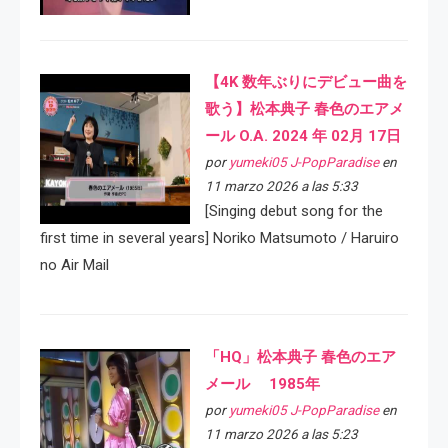
【4K 数年ぶりにデビュー曲を
歌う】松本典子 春色のエアメ
ール O.A. 2024 年 02月 17日
por
yumeki05 J-PopParadise
en
11 marzo 2026 a las 5:33
[Singing debut song for the
first time in several years] Noriko Matsumoto / Haruiro
no Air Mail
「HQ」松本典子 春色のエア
メール 1985年
por
yumeki05 J-PopParadise
en
11 marzo 2026 a las 5:23