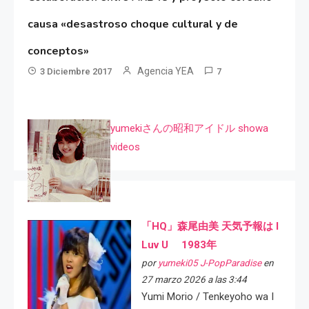
causa «desastroso choque cultural y de
conceptos»
Agencia YEA
3 Diciembre 2017
7
yumekiさんの昭和アイドル showa
videos
「HQ」森尾由美 天気予報は I
Luv U 1983年
por
yumeki05 J-PopParadise
en
27 marzo 2026 a las 3:44
Yumi Morio / Tenkeyoho wa I