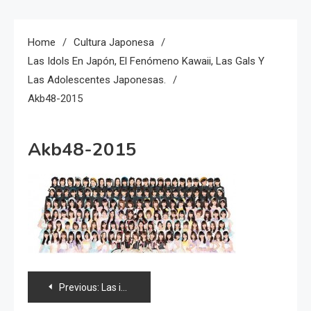
Home
Cultura Japonesa
Las Idols En Japón, El Fenómeno Kawaii, Las Gals Y
Las Adolescentes Japonesas.
Akb48-2015
Akb48-2015
Navegación
Previous:
Las idols en Japón, el fenómeno kawaii, las Gals y las adolescentes japonesas.