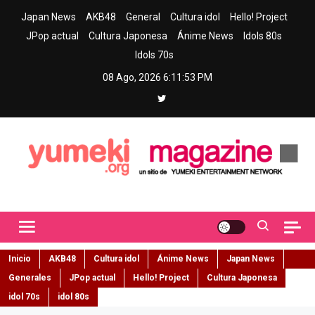
Skip
Japan News
AKB48
General
Cultura idol
Hello! Project
to
JPop actual
Cultura Japonesa
Ánime News
Idols 80s
content
Idols 70s
08 Ago, 2026
6:11:54 PM
Yumeki Magazine
Jpop y musica idol – Tu portal de jpop, movimiento idol y cultura
japonesa en español
Inicio
AKB48
Cultura idol
Ánime News
Japan News
Generales
JPop actual
Hello! Project
Cultura Japonesa
idol 70s
idol 80s