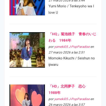
27 marzo 2026 a las 3:44
Yumi Morio / Tenkeyoho wa I
love U
「HQ」菊池桃子 青春のいじ
わる 1984年
por
yumeki05 J-PopParadise
en
27 marzo 2026 a las 2:51
Momoko Kikuchi / Seishun no
ijiwaru
「HD」北岡夢子 恋心
1988年
por
yumeki05 J-PopParadise
en
26 marzo 2026 a las 3:57