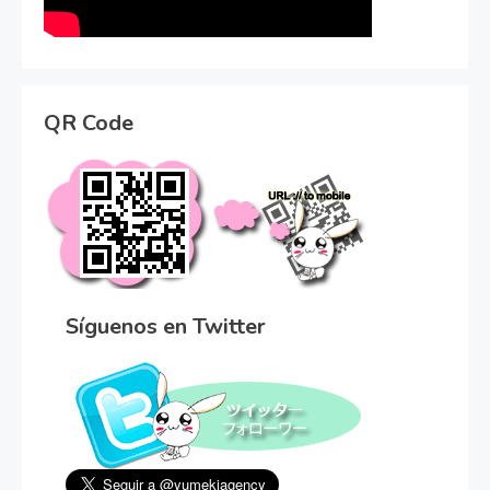
QR Code
Síguenos en Twitter