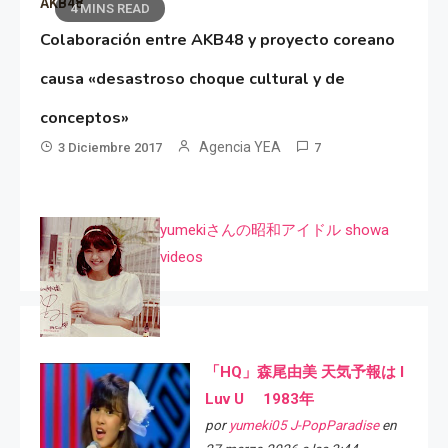
AKB48
4 MINS READ
Colaboración entre AKB48 y proyecto coreano
causa «desastroso choque cultural y de
conceptos»
Agencia YEA
3 Diciembre 2017
7
yumekiさんの昭和アイドル showa
videos
「HQ」森尾由美 天気予報は I
Luv U 1983年
por
yumeki05 J-PopParadise
en