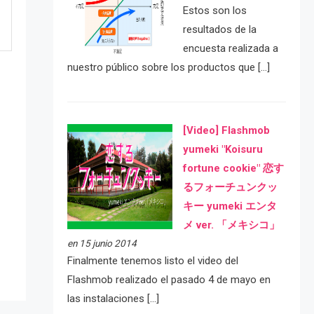
Estos son los
resultados de la
encuesta realizada a
nuestro público sobre los productos que […]
[Video] Flashmob
yumeki "Koisuru
fortune cookie" 恋す
るフォーチュンクッ
e
キー yumeki エンタ
メ ver. 「メキシコ」
en 15 junio 2014
Finalmente tenemos listo el video del
Flashmob realizado el pasado 4 de mayo en
las instalaciones […]