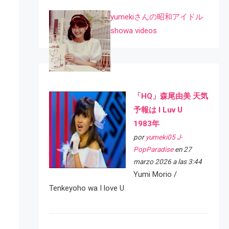
yumekiさんの昭和アイドル
showa videos
「HQ」森尾由美 天気
予報は I Luv U
1983年
por
yumeki05 J-
PopParadise
en 27
marzo 2026 a las 3:44
Yumi Morio /
Tenkeyoho wa I love U