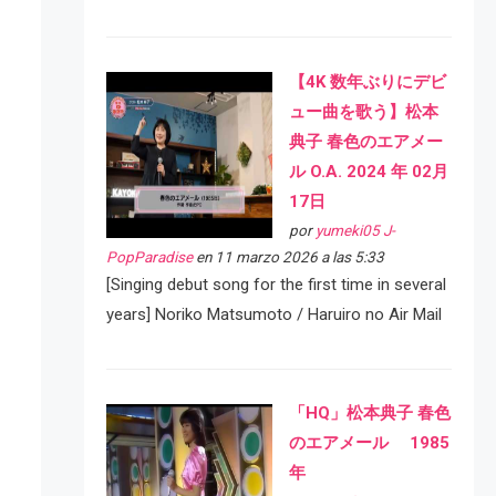
【4K 数年ぶりにデビ
ュー曲を歌う】松本
典子 春色のエアメー
ル O.A. 2024 年 02月
17日
por
yumeki05 J-
PopParadise
en 11 marzo 2026 a las 5:33
[Singing debut song for the first time in several
years] Noriko Matsumoto / Haruiro no Air Mail
「HQ」松本典子 春色
のエアメール 1985
年