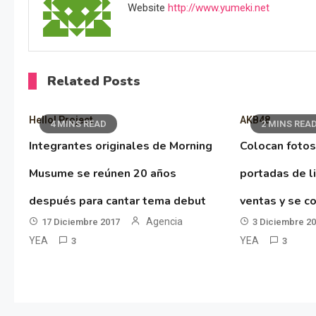
Website
http://www.yumeki.net
Related Posts
Hello! Project
AKB48
4 MINS READ
2 MINS REA
Integrantes originales de Morning
Colocan fotos
Musume se reúnen 20 años
portadas de l
después para cantar tema debut
ventas y se co
Agencia
17 Diciembre 2017
3 Diciembre 2
YEA
YEA
3
3