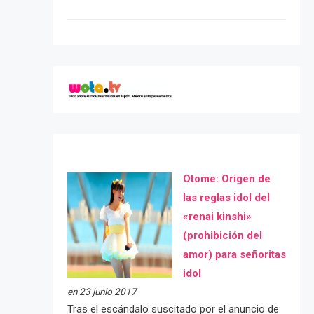
Otome: Orígen de
las reglas idol del
«renai kinshi»
(prohibición del
amor) para señoritas
idol
en 23 junio 2017
Tras el escándalo suscitado por el anuncio de