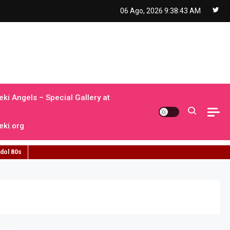
06 Ago, 2026
9:38:44 AM
ki Angels – Special Gallery at
ki.org
idol 80s