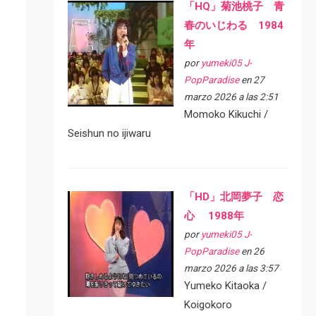
「HQ」菊池桃子 青
春のいじわる 1984
年
por
yumeki05 J-
PopParadise
en 27
marzo 2026 a las 2:51
Momoko Kikuchi /
Seishun no ijiwaru
「HD」北岡夢子 恋
心 1988年
por
yumeki05 J-
PopParadise
en 26
marzo 2026 a las 3:57
Yumeko Kitaoka /
Koigokoro