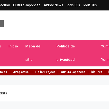
actual
Cultura Japonesa
Ánime News
Idols 80s
Idols 70s
a japonesa en español
o
Inicio
Mapa del
Politica de
Yume
sitio
privacidad
Yume
rales
JPop actual
Hello! Project
Cultura Japonesa
idol 70s
bbits