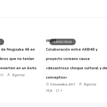
AKB48
D
4 MINS READ
 de Nogizaka 46 en
Colaboración entre AKB48 y
ibros que no tenían
proyecto coreano causa
nvierten en un éxito
«desastroso choque cultural y d
Agencia
017
conceptos»
Agencia
3 Diciembre 2017
YEA
7