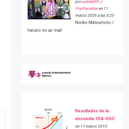
por
yumeki05 J-
PopParadise
en 11
marzo 2026 a las 5:23
Noriko Matsumoto /
haruiro no air mail
Resultados de la
encuesta YEA-SGC
en 17 marzo 2015