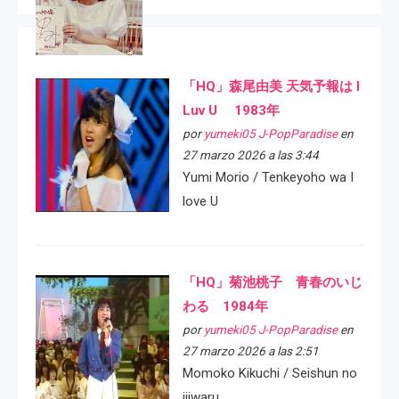
「HQ」森尾由美 天気予報は I
Luv U 1983年
por
yumeki05 J-PopParadise
en
27 marzo 2026 a las 3:44
Yumi Morio / Tenkeyoho wa I
love U
「HQ」菊池桃子 青春のいじ
わる 1984年
por
yumeki05 J-PopParadise
en
27 marzo 2026 a las 2:51
Momoko Kikuchi / Seishun no
ijiwaru