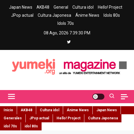
Skip
Japan News
AKB48
General
Cultura idol
Hello! Project
to
JPop actual
Cultura Japonesa
Ánime News
Idols 80s
content
Idols 70s
08 Ago, 2026
7:39:31 PM
Yumeki Magazine
Jpop y musica idol – Tu portal de jpop, movimiento idol y cultura
japonesa en español
Inicio
AKB48
Cultura idol
Ánime News
Japan News
Generales
JPop actual
Hello! Project
Cultura Japonesa
idol 70s
idol 80s