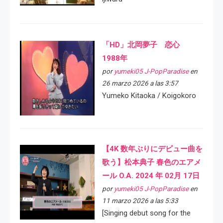
「HD」北岡夢子 恋心
1988年
por
yumeki05 J-PopParadise
en
26 marzo 2026 a las 3:57
Yumeko Kitaoka / Koigokoro
【4K 数年ぶりにデビュー曲を
歌う】松本典子 春色のエアメ
ール O.A. 2024 年 02月 17日
por
yumeki05 J-PopParadise
en
11 marzo 2026 a las 5:33
[Singing debut song for the