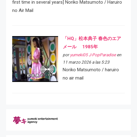
first time in several years] Noriko Matsumoto / Haruiro
no Air Mail
「HQ」松本典子 春色のエア
メール 1985年
por
yumeki05 J-PopParadise
en
11 marzo 2026 a las 5:23
Noriko Matsumoto / haruiro
no air mail