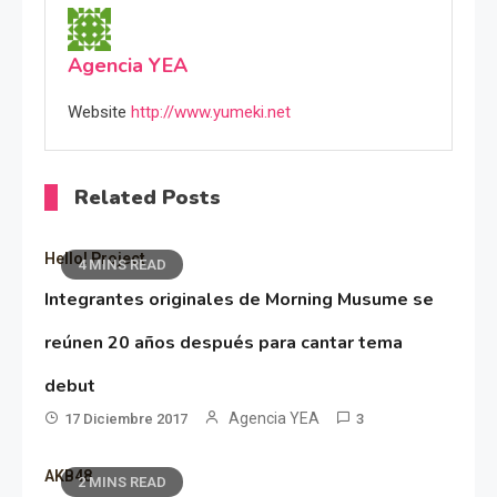
Agencia YEA
Website
http://www.yumeki.net
Related Posts
Hello! Project
4 MINS READ
Integrantes originales de Morning Musume se
reúnen 20 años después para cantar tema
debut
Agencia YEA
17 Diciembre 2017
3
AKB48
2 MINS READ