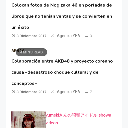
Colocan fotos de Nogizaka 46 en portadas de
libros que no tenían ventas y se convierten en
un éxito
Agencia YEA
3 Diciembre 2017
3
AKB48
4 MINS READ
Colaboración entre AKB48 y proyecto coreano
causa «desastroso choque cultural y de
conceptos»
Agencia YEA
3 Diciembre 2017
7
yumekiさんの昭和アイドル showa
videos