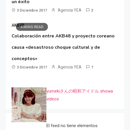
un éxito
Agencia YEA
3 Diciembre 2017
3
AKB48
4 MINS READ
Colaboración entre AKB48 y proyecto coreano
causa «desastroso choque cultural y de
conceptos»
Agencia YEA
3 Diciembre 2017
7
yumekiさんの昭和アイドル showa
videos
El feed no tiene elementos.