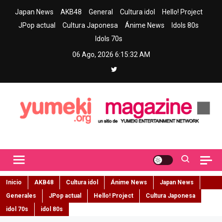
Skip
Japan News
AKB48
General
Cultura idol
Hello! Project
to
JPop actual
Cultura Japonesa
Ánime News
Idols 80s
content
Idols 70s
06 Ago, 2026
6:15:33 AM
Yumeki Magazine
Jpop y musica idol – Tu portal de jpop, movimiento idol y cultura
japonesa en español
Inicio
AKB48
Cultura idol
Ánime News
Japan News
Generales
JPop actual
Hello! Project
Cultura Japonesa
idol 70s
idol 80s