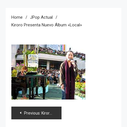
Home
JPop Actual
Kiroro Presenta Nuevo Álbum «local»
Navegación
Previous:
Kiroro presenta nuevo álbum «local»
de