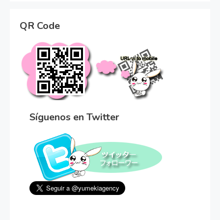
QR Code
Síguenos en Twitter