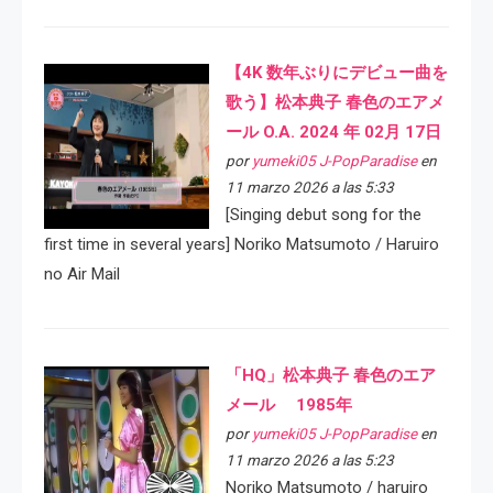
【4K 数年ぶりにデビュー曲を
歌う】松本典子 春色のエアメ
ール O.A. 2024 年 02月 17日
por
yumeki05 J-PopParadise
en
11 marzo 2026 a las 5:33
[Singing debut song for the
first time in several years] Noriko Matsumoto / Haruiro
no Air Mail
「HQ」松本典子 春色のエア
メール 1985年
por
yumeki05 J-PopParadise
en
11 marzo 2026 a las 5:23
Noriko Matsumoto / haruiro