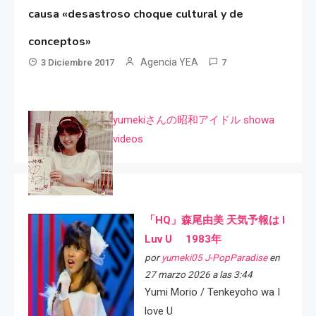
causa «desastroso choque cultural y de
conceptos»
Agencia YEA
3 Diciembre 2017
7
yumekiさんの昭和アイドル showa
videos
「HQ」森尾由美 天気予報は I
Luv U 1983年
por
yumeki05 J-PopParadise
en
27 marzo 2026 a las 3:44
Yumi Morio / Tenkeyoho wa I
love U