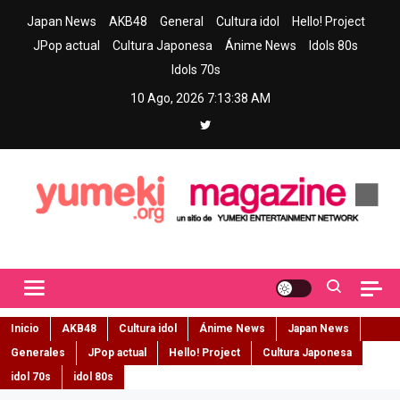
Skip
Japan News
AKB48
General
Cultura idol
Hello! Project
to
JPop actual
Cultura Japonesa
Ánime News
Idols 80s
content
Idols 70s
10 Ago, 2026
7:13:39 AM
Yumeki Magazine
Jpop y musica idol – Tu portal de jpop, movimiento idol y cultura
japonesa en español
Inicio
AKB48
Cultura idol
Ánime News
Japan News
Generales
JPop actual
Hello! Project
Cultura Japonesa
idol 70s
idol 80s