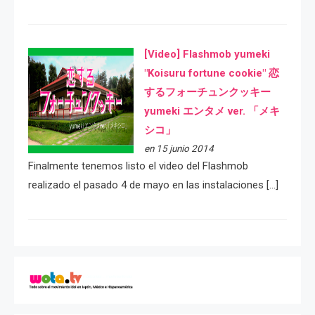
[Video] Flashmob yumeki
"Koisuru fortune cookie" 恋
するフォーチュンクッキー
yumeki エンタメ ver. 「メキ
シコ」
en 15 junio 2014
Finalmente tenemos listo el video del Flashmob
realizado el pasado 4 de mayo en las instalaciones […]