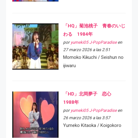
「HQ」菊池桃子 青春のいじ
わる 1984年
por
yumeki05 J-PopParadise
en
27 marzo 2026 a las 2:51
Momoko Kikuchi / Seishun no
ijiwaru
「HD」北岡夢子 恋心
1988年
por
yumeki05 J-PopParadise
en
26 marzo 2026 a las 3:57
Yumeko Kitaoka / Koigokoro