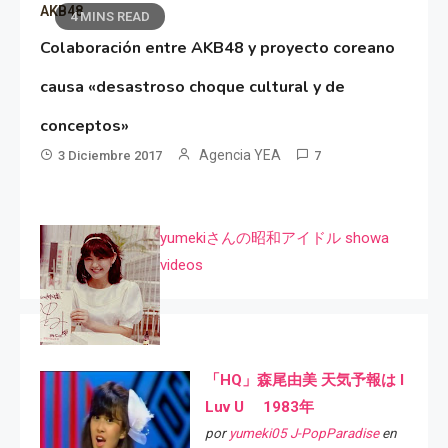
AKB48
4 MINS READ
Colaboración entre AKB48 y proyecto coreano
causa «desastroso choque cultural y de
conceptos»
Agencia YEA
3 Diciembre 2017
7
yumekiさんの昭和アイドル showa
videos
「HQ」森尾由美 天気予報は I
Luv U 1983年
por
yumeki05 J-PopParadise
en