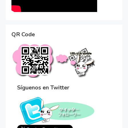
QR Code
Síguenos en Twitter