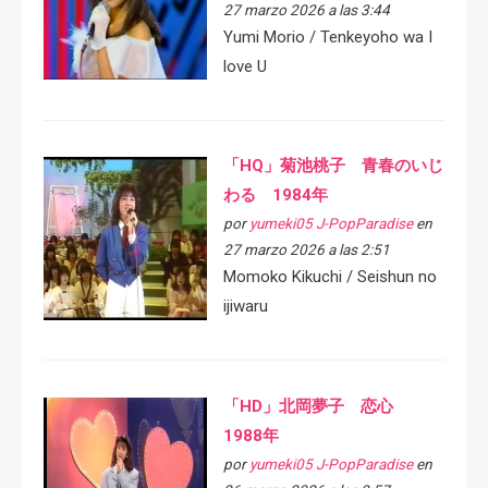
27 marzo 2026 a las 3:44
Yumi Morio / Tenkeyoho wa I
love U
「HQ」菊池桃子 青春のいじ
わる 1984年
por
yumeki05 J-PopParadise
en
27 marzo 2026 a las 2:51
Momoko Kikuchi / Seishun no
ijiwaru
「HD」北岡夢子 恋心
1988年
por
yumeki05 J-PopParadise
en