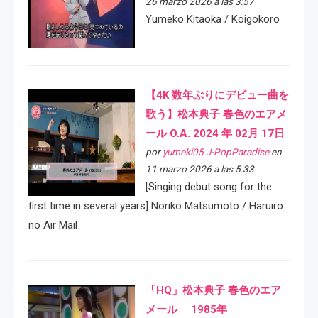
26 marzo 2026 a las 3:57
Yumeko Kitaoka / Koigokoro
【4K 数年ぶりにデビュー曲を
歌う】松本典子 春色のエアメ
ール O.A. 2024 年 02月 17日
por
yumeki05 J-PopParadise
en
11 marzo 2026 a las 5:33
[Singing debut song for the
first time in several years] Noriko Matsumoto / Haruiro
no Air Mail
「HQ」松本典子 春色のエア
メール 1985年