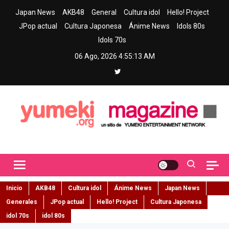
Skip
Japan News
AKB48
General
Cultura idol
Hello! Project
to
JPop actual
Cultura Japonesa
Ánime News
Idols 80s
content
Idols 70s
06 Ago, 2026
4:55:14 AM
Yumeki Magazine
Jpop y musica idol – Tu portal de jpop, movimiento idol y cultura
japonesa en español
Inicio
AKB48
Cultura idol
Ánime News
Japan News
Generales
JPop actual
Hello! Project
Cultura Japonesa
idol 70s
idol 80s