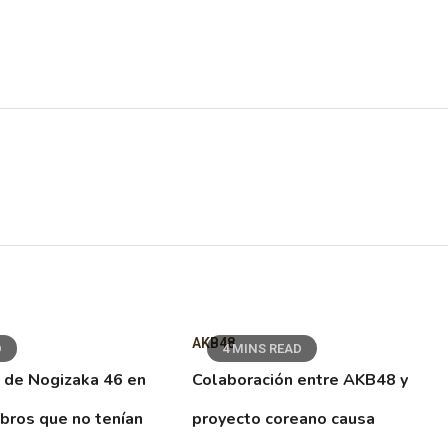
AKB48
D
4 MINS READ
 de Nogizaka 46 en
Colaboración entre AKB48 y
ibros que no tenían
proyecto coreano causa