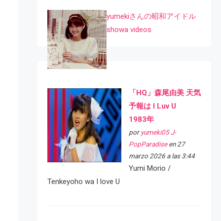
yumekiさんの昭和アイドル
showa videos
「HQ」森尾由美 天気
予報は I Luv U
1983年
por
yumeki05 J-
PopParadise
en 27
marzo 2026 a las 3:44
Yumi Morio /
Tenkeyoho wa I love U