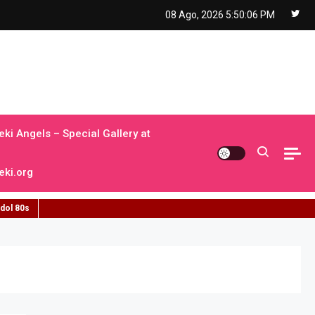
08 Ago, 2026
5:50:07 PM
ki Angels – Special Gallery at
ki.org
idol 80s