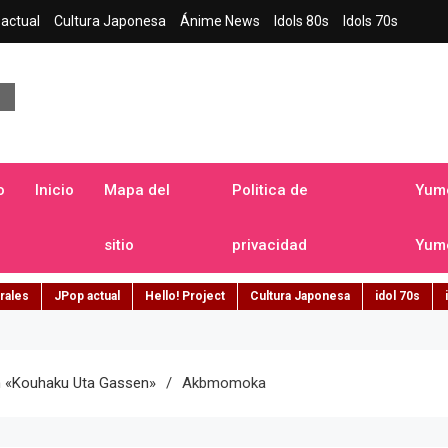
actual
Cultura Japonesa
Ánime News
Idols 80s
Idols 70s
a japonesa en español
o
Inicio
Mapa del
Politica de
Yume
sitio
privacidad
Yume
rales
JPop actual
Hello! Project
Cultura Japonesa
idol 70s
En «Kouhaku Uta Gassen»
Akbmomoka