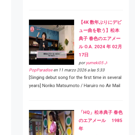
【4K 数年ぶりにデビ
ュー曲を歌う】松本
典子 春色のエアメー
ル O.A. 2024 年 02月
17日
por
yumeki05 J-
PopParadise
en 11 marzo 2026 a las 5:33
[Singing debut song for the first time in several
years] Noriko Matsumoto / Haruiro no Air Mail
「HQ」松本典子 春色
のエアメール 1985
年