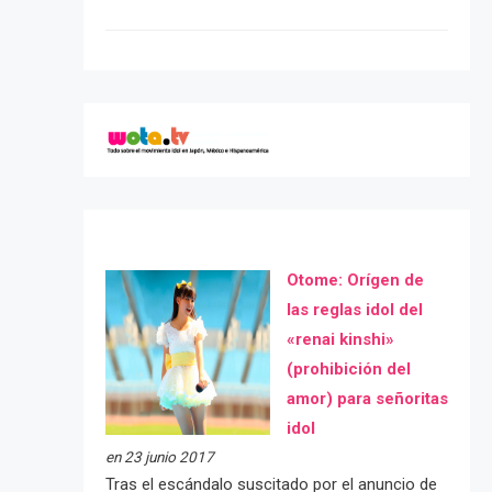
Otome: Orígen de
las reglas idol del
«renai kinshi»
(prohibición del
amor) para señoritas
idol
en 23 junio 2017
Tras el escándalo suscitado por el anuncio de