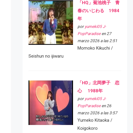
「HQ」菊池桃子 青
春のいじわる 1984
年
por
yumeki05 J-
PopParadise
en 27
marzo 2026 a las 2:51
Momoko Kikuchi /
Seishun no ijiwaru
「HD」北岡夢子 恋
心 1988年
por
yumeki05 J-
PopParadise
en 26
marzo 2026 a las 3:57
Yumeko Kitaoka /
Koigokoro