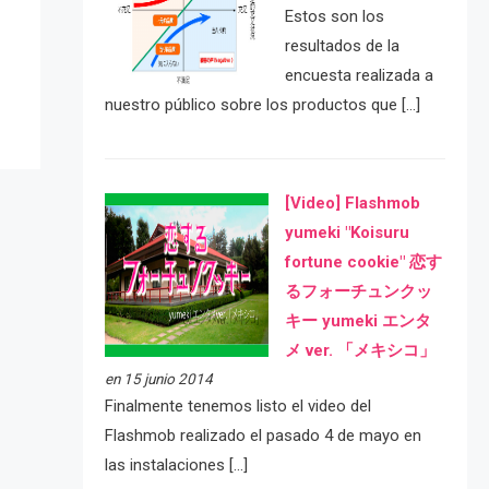
e
Estos son los
resultados de la
encuesta realizada a
nuestro público sobre los productos que […]
[Video] Flashmob
yumeki "Koisuru
fortune cookie" 恋す
るフォーチュンクッ
キー yumeki エンタ
メ ver. 「メキシコ」
en 15 junio 2014
Finalmente tenemos listo el video del
Flashmob realizado el pasado 4 de mayo en
las instalaciones […]