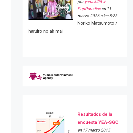
por
yumeki05 J-
PopParadise
en 11
marzo 2026 a las 5:23
Noriko Matsumoto /
haruiro no air mail
Resultados de la
encuesta YEA-SGC
en 17 marzo 2015