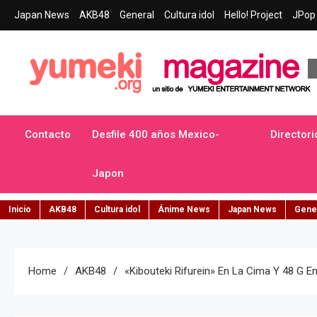
Skip
Japan News
AKB48
General
Cultura idol
Hello! Project
JPop 
to
content
Yumeki Magazine
Jpop y musica idol – Tu portal de jpop, movimiento idol y cultur
Contacto
Desfile 400 años Mexico-
Directori
Japon
Inicio
AKB48
Cultura idol
Ánime News
Japan News
Gene
Home
AKB48
«Kibouteki Rifurein» En La Cima Y 48 G 