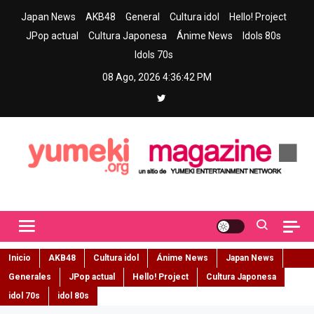
Skip
Japan News
AKB48
General
Cultura idol
Hello! Project
to
JPop actual
Cultura Japonesa
Ánime News
Idols 80s
content
Idols 70s
08 Ago, 2026
4:36:43 PM
Yumeki Magazine
Jpop y musica idol – Tu portal de jpop, movimiento idol y cultura
japonesa en español
Inicio
AKB48
Cultura idol
Ánime News
Japan News
Generales
JPop actual
Hello! Project
Cultura Japonesa
idol 70s
idol 80s