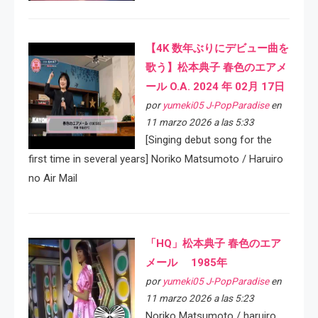
【4K 数年ぶりにデビュー曲を
歌う】松本典子 春色のエアメ
ール O.A. 2024 年 02月 17日
por
yumeki05 J-PopParadise
en
11 marzo 2026 a las 5:33
[Singing debut song for the
first time in several years] Noriko Matsumoto / Haruiro
no Air Mail
「HQ」松本典子 春色のエア
メール 1985年
por
yumeki05 J-PopParadise
en
11 marzo 2026 a las 5:23
Noriko Matsumoto / haruiro