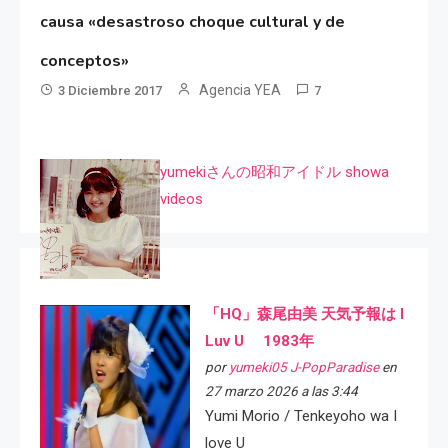
causa «desastroso choque cultural y de
conceptos»
Agencia YEA
3 Diciembre 2017
7
yumekiさんの昭和アイドル showa
videos
「HQ」森尾由美 天気予報は I
Luv U 1983年
por
yumeki05 J-PopParadise
en
27 marzo 2026 a las 3:44
Yumi Morio / Tenkeyoho wa I
love U