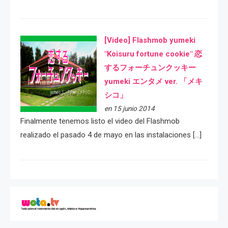
[Video] Flashmob yumeki
"Koisuru fortune cookie" 恋
するフォーチュンクッキー
yumeki エンタメ ver. 「メキ
シコ」
en 15 junio 2014
Finalmente tenemos listo el video del Flashmob
realizado el pasado 4 de mayo en las instalaciones […]