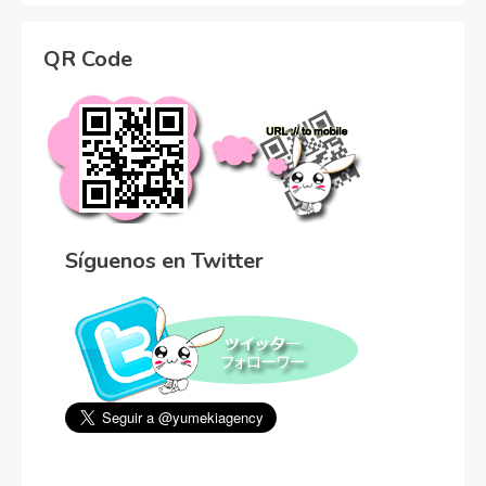
QR Code
Síguenos en Twitter