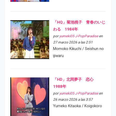
「HQ」菊池桃子 青春のいじ
わる 1984年
por
yumeki05 J-PopParadise
en
27 marzo 2026 a las 2:51
Momoko Kikuchi / Seishun no
ijiwaru
「HD」北岡夢子 恋心
1988年
por
yumeki05 J-PopParadise
en
26 marzo 2026 a las 3:57
Yumeko Kitaoka / Koigokoro