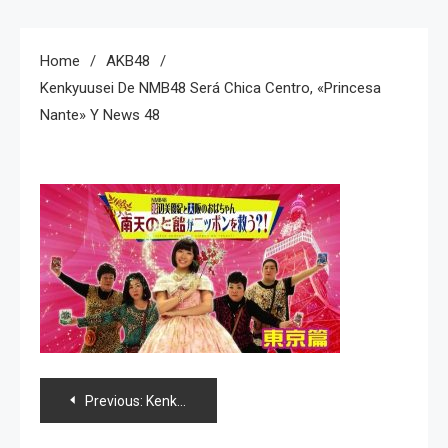
Home
AKB48
Kenkyuusei De NMB48 Será Chica Centro, «Princesa
Nante» Y News 48
Navegación
Previous:
Kenkyuusei de NMB48 será chica centro, «Princesa Nante» y news 48
de