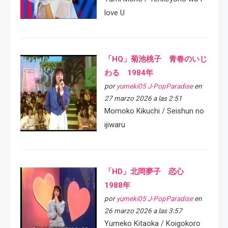
love U
「HQ」菊池桃子 青春のいじ
わる 1984年
por
yumeki05 J-PopParadise
en
27 marzo 2026 a las 2:51
Momoko Kikuchi / Seishun no
ijiwaru
「HD」北岡夢子 恋心
1988年
por
yumeki05 J-PopParadise
en
26 marzo 2026 a las 3:57
Yumeko Kitaoka / Koigokoro