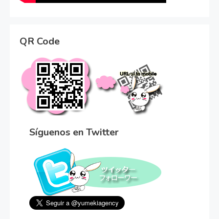
QR Code
Síguenos en Twitter