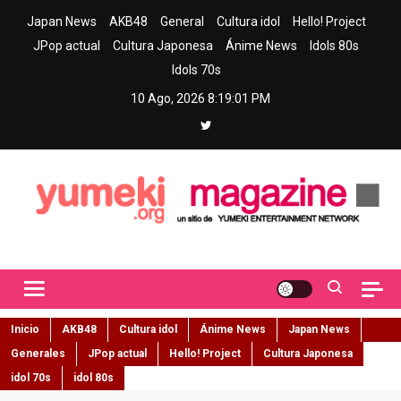
Skip
Japan News
AKB48
General
Cultura idol
Hello! Project
to
JPop actual
Cultura Japonesa
Ánime News
Idols 80s
content
Idols 70s
10 Ago, 2026
8:19:02 PM
Yumeki Magazine
Jpop y musica idol – Tu portal de jpop, movimiento idol y cultura
japonesa en español
Inicio
AKB48
Cultura idol
Ánime News
Japan News
Generales
JPop actual
Hello! Project
Cultura Japonesa
idol 70s
idol 80s