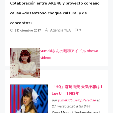
Colaboración entre AKB48 y proyecto coreano
causa «desastroso choque cultural y de
conceptos»
Agencia YEA
3 Diciembre 2017
7
yumekiさんの昭和アイドル showa
videos
「HQ」森尾由美 天気予報は I
Luv U 1983年
por
yumeki05 J-PopParadise
en
27 marzo 2026 a las 3:44
Yumi Morio / Tenkeyoho wa I