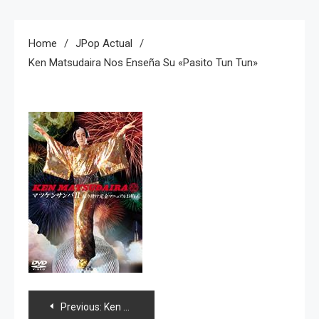
Home
JPop Actual
Ken Matsudaira Nos Enseña Su «pasito Tun Tun»
Navegación
Previous:
Ken Matsudaira nos enseña su «pasito tun tun»