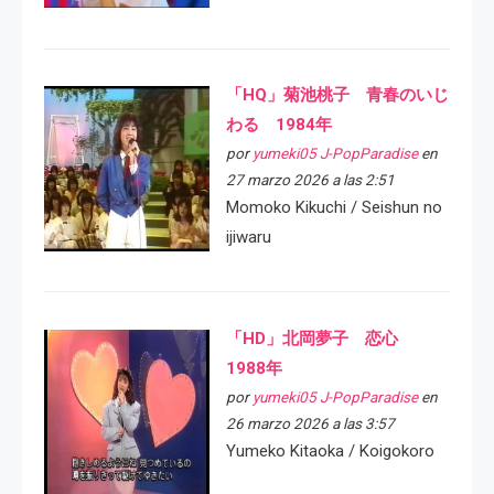
「HQ」菊池桃子 青春のいじ
わる 1984年
por
yumeki05 J-PopParadise
en
27 marzo 2026 a las 2:51
Momoko Kikuchi / Seishun no
ijiwaru
「HD」北岡夢子 恋心
1988年
por
yumeki05 J-PopParadise
en
26 marzo 2026 a las 3:57
Yumeko Kitaoka / Koigokoro