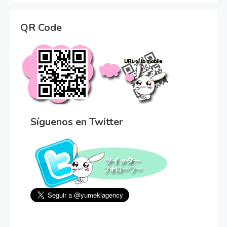
QR Code
Síguenos en Twitter