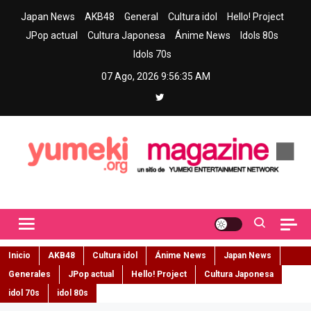
Skip
Japan News
AKB48
General
Cultura idol
Hello! Project
to
JPop actual
Cultura Japonesa
Ánime News
Idols 80s
content
Idols 70s
07 Ago, 2026
9:56:36 AM
Yumeki Magazine
Jpop y musica idol – Tu portal de jpop, movimiento idol y cultura
japonesa en español
Inicio
AKB48
Cultura idol
Ánime News
Japan News
Generales
JPop actual
Hello! Project
Cultura Japonesa
idol 70s
idol 80s