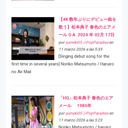
【4K 数年ぶりにデビュー曲を
歌う】松本典子 春色のエアメ
ール O.A. 2024 年 02月 17日
por
yumeki05 J-PopParadise
en
11 marzo 2026 a las 5:33
[Singing debut song for the
first time in several years] Noriko Matsumoto / Haruiro
no Air Mail
「HQ」松本典子 春色のエア
メール 1985年
por
yumeki05 J-PopParadise
en
11 marzo 2026 a las 5:23
Noriko Matsumoto / haruiro