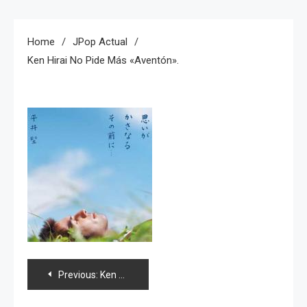
Home
JPop Actual
Ken Hirai No Pide Más «aventón».
Navegación
Previous:
Ken Hirai no pide más «aventón».
de