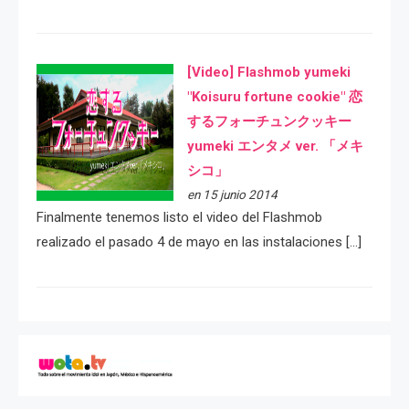
[Video] Flashmob yumeki
"Koisuru fortune cookie" 恋
するフォーチュンクッキー
yumeki エンタメ ver. 「メキ
シコ」
en 15 junio 2014
Finalmente tenemos listo el video del Flashmob
realizado el pasado 4 de mayo en las instalaciones […]