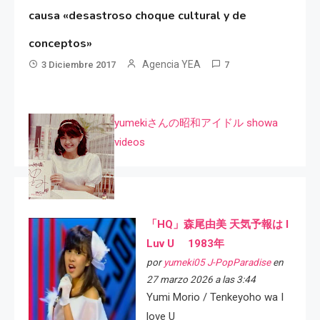
causa «desastroso choque cultural y de
conceptos»
Agencia YEA
3 Diciembre 2017
7
yumekiさんの昭和アイドル showa
videos
「HQ」森尾由美 天気予報は I
Luv U 1983年
por
yumeki05 J-PopParadise
en
27 marzo 2026 a las 3:44
Yumi Morio / Tenkeyoho wa I
love U