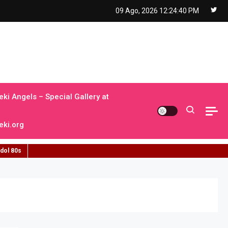
09 Ago, 2026
12:24:41 PM
ki Angels – Special Gallery at
ki.org
idol 80s