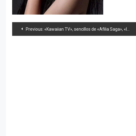
Navegación
Previous:
«Kawaiian TV», sencillos de «Afilia Saga», «Idol College» y «Prism Box»
de
entradas