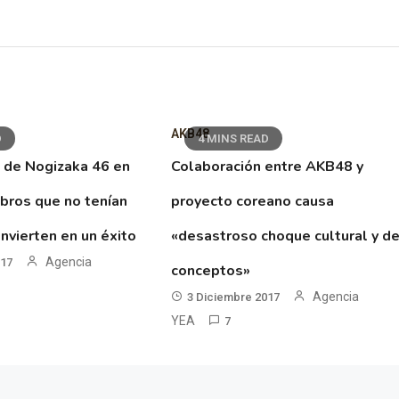
AKB48
D
4 MINS READ
 de Nogizaka 46 en
Colaboración entre AKB48 y
ibros que no tenían
proyecto coreano causa
nvierten en un éxito
«desastroso choque cultural y d
Agencia
017
conceptos»
Agencia
3 Diciembre 2017
YEA
7