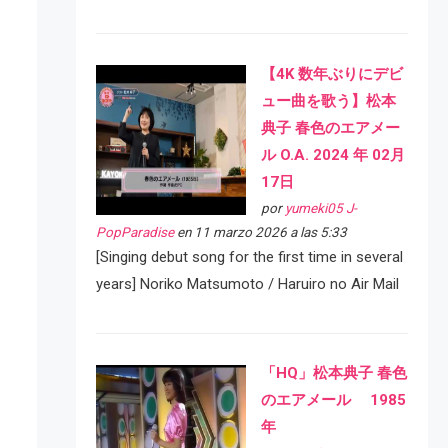
【4K 数年ぶりにデビ
ュー曲を歌う】松本
典子 春色のエアメー
ル O.A. 2024 年 02月
17日
por
yumeki05 J-
PopParadise
en 11 marzo 2026 a las 5:33
[Singing debut song for the first time in several
years] Noriko Matsumoto / Haruiro no Air Mail
「HQ」松本典子 春色
のエアメール 1985
年