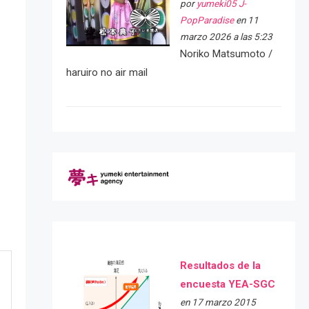
por
yumeki05 J-
PopParadise
en 11
marzo 2026 a las 5:23
Noriko Matsumoto /
haruiro no air mail
Resultados de la
encuesta YEA-SGC
en 17 marzo 2015