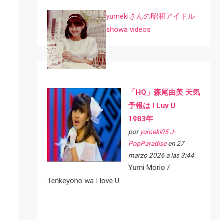
yumekiさんの昭和アイドル
showa videos
「HQ」森尾由美 天気
予報は I Luv U
1983年
por
yumeki05 J-
PopParadise
en 27
marzo 2026 a las 3:44
Yumi Morio /
Tenkeyoho wa I love U