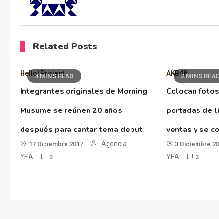
Related Posts
Hello! Project
AKB48
4 MINS READ
2 MINS REA
Integrantes originales de Morning
Colocan fotos
Musume se reúnen 20 años
portadas de l
después para cantar tema debut
ventas y se co
Agencia
17 Diciembre 2017
3 Diciembre 2
YEA
YEA
3
3