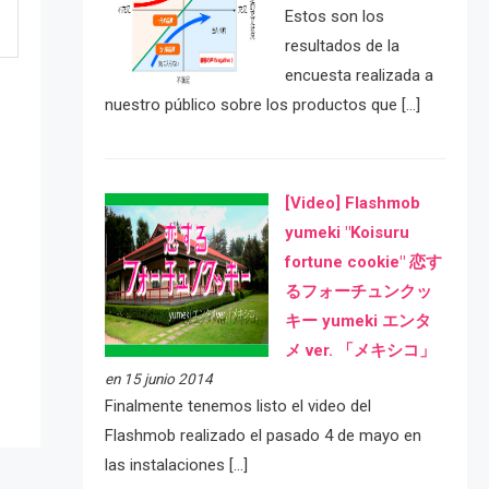
Estos son los
resultados de la
encuesta realizada a
nuestro público sobre los productos que […]
[Video] Flashmob
yumeki "Koisuru
fortune cookie" 恋す
e
るフォーチュンクッ
キー yumeki エンタ
メ ver. 「メキシコ」
en 15 junio 2014
Finalmente tenemos listo el video del
Flashmob realizado el pasado 4 de mayo en
las instalaciones […]