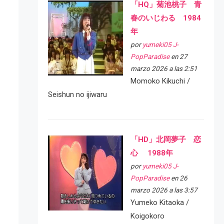
「HQ」菊池桃子 青
春のいじわる 1984
年
por
yumeki05 J-
PopParadise
en 27
marzo 2026 a las 2:51
Momoko Kikuchi /
Seishun no ijiwaru
「HD」北岡夢子 恋
心 1988年
por
yumeki05 J-
PopParadise
en 26
marzo 2026 a las 3:57
Yumeko Kitaoka /
Koigokoro