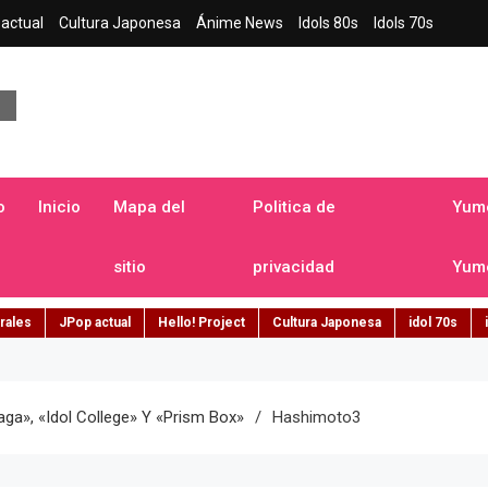
actual
Cultura Japonesa
Ánime News
Idols 80s
Idols 70s
a japonesa en español
o
Inicio
Mapa del
Politica de
Yume
sitio
privacidad
Yume
rales
JPop actual
Hello! Project
Cultura Japonesa
idol 70s
Saga», «Idol College» Y «Prism Box»
Hashimoto3