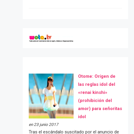
Otome: Orígen de
las reglas idol del
«renai kinshi»
(prohibición del
amor) para señoritas
idol
en 23 junio 2017
Tras el escándalo suscitado por el anuncio de