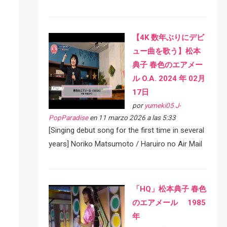
【4K 数年ぶりにデビ
ュー曲を歌う】松本
典子 春色のエアメー
ル O.A. 2024 年 02月
17日
por
yumeki05 J-
PopParadise
en 11 marzo 2026 a las 5:33
[Singing debut song for the first time in several
years] Noriko Matsumoto / Haruiro no Air Mail
「HQ」松本典子 春色
のエアメール 1985
年