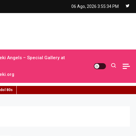
06 Ago, 2026
3:55:35 PM
ki Angels – Special Gallery at
ki.org
idol 80s