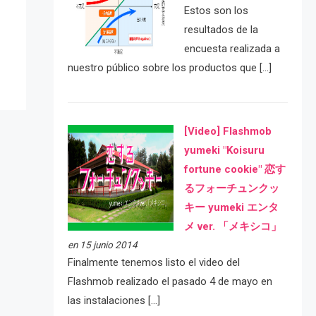
e
Estos son los
resultados de la
encuesta realizada a
nuestro público sobre los productos que […]
[Video] Flashmob
yumeki "Koisuru
fortune cookie" 恋す
るフォーチュンクッ
キー yumeki エンタ
メ ver. 「メキシコ」
en 15 junio 2014
Finalmente tenemos listo el video del
Flashmob realizado el pasado 4 de mayo en
las instalaciones […]