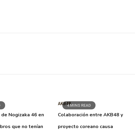
AKB48
D
4 MINS READ
 de Nogizaka 46 en
Colaboración entre AKB48 y
ibros que no tenían
proyecto coreano causa