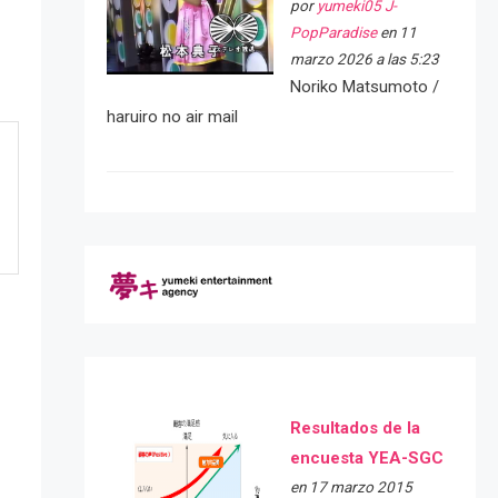
por
yumeki05 J-
PopParadise
en 11
marzo 2026 a las 5:23
Noriko Matsumoto /
haruiro no air mail
Resultados de la
encuesta YEA-SGC
en 17 marzo 2015