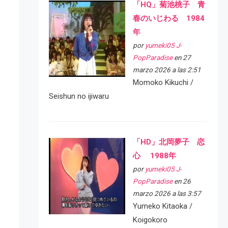
「HQ」菊池桃子 青
春のいじわる 1984
年
por
yumeki05 J-
PopParadise
en 27
marzo 2026 a las 2:51
Momoko Kikuchi /
Seishun no ijiwaru
「HD」北岡夢子 恋
心 1988年
por
yumeki05 J-
PopParadise
en 26
marzo 2026 a las 3:57
Yumeko Kitaoka /
Koigokoro