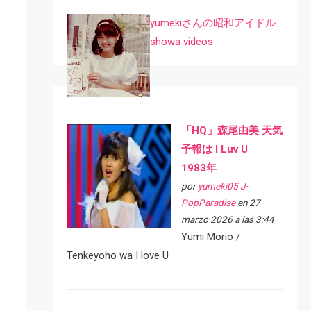
yumekiさんの昭和アイドル
showa videos
「HQ」森尾由美 天気
予報は I Luv U
1983年
por
yumeki05 J-
PopParadise
en 27
marzo 2026 a las 3:44
Yumi Morio /
Tenkeyoho wa I love U