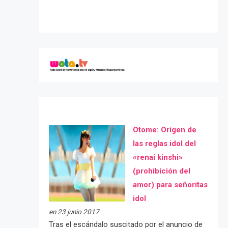
Otome: Orígen de
las reglas idol del
«renai kinshi»
(prohibición del
amor) para señoritas
idol
en 23 junio 2017
Tras el escándalo suscitado por el anuncio de