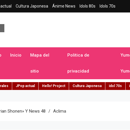
actual
Cultura Japonesa
Ánime News
Idols 80s
Idols 70s
a japonesa en español
o
Inicio
Mapa del
Politica de
Yume
sitio
privacidad
Yume
rales
JPop actual
Hello! Project
Cultura Japonesa
idol 70s
urian Shonen» Y News 48
Aclima