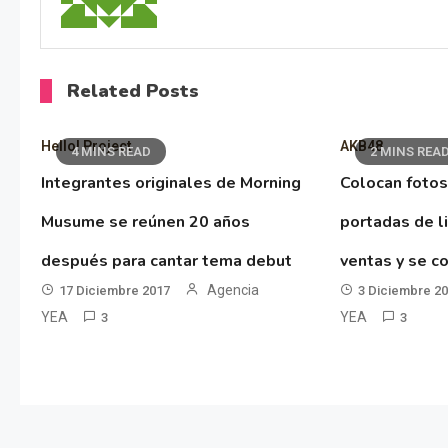
Related Posts
Hello! Project
AKB48
4 MINS READ
2 MINS REA
Integrantes originales de Morning
Colocan fotos
Musume se reúnen 20 años
portadas de l
después para cantar tema debut
ventas y se co
Agencia
17 Diciembre 2017
3 Diciembre 2
YEA
YEA
3
3