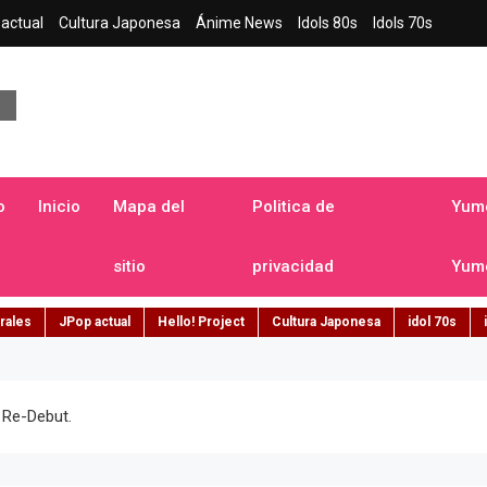
actual
Cultura Japonesa
Ánime News
Idols 80s
Idols 70s
a japonesa en español
o
Inicio
Mapa del
Politica de
Yume
sitio
privacidad
Yume
rales
JPop actual
Hello! Project
Cultura Japonesa
idol 70s
e Re-Debut.