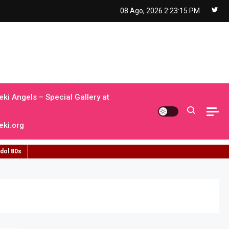
08 Ago, 2026
2:23:16 PM
ki Angels – Special Gallery at
ki.org
idol 80s