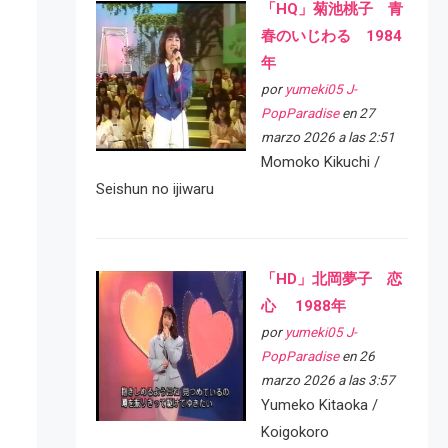
「HQ」菊池桃子 青
春のいじわる 1984
年
por
yumeki05 J-
PopParadise
en 27
marzo 2026 a las 2:51
Momoko Kikuchi /
Seishun no ijiwaru
「HD」北岡夢子 恋
心 1988年
por
yumeki05 J-
PopParadise
en 26
marzo 2026 a las 3:57
Yumeko Kitaoka /
Koigokoro