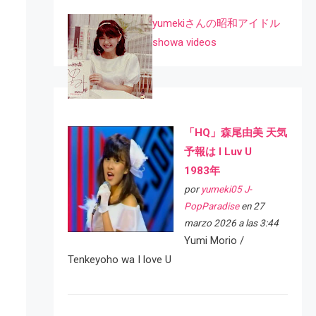
yumekiさんの昭和アイドル
showa videos
「HQ」森尾由美 天気
予報は I Luv U
1983年
por
yumeki05 J-
PopParadise
en 27
marzo 2026 a las 3:44
Yumi Morio /
Tenkeyoho wa I love U