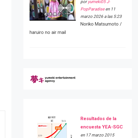
por
yumeki05 J-
PopParadise
en 11
marzo 2026 a las 5:23
Noriko Matsumoto /
haruiro no air mail
Resultados de la
encuesta YEA-SGC
en 17 marzo 2015