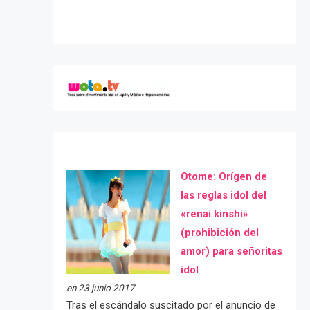
Otome: Orígen de
las reglas idol del
«renai kinshi»
(prohibición del
amor) para señoritas
idol
en 23 junio 2017
Tras el escándalo suscitado por el anuncio de