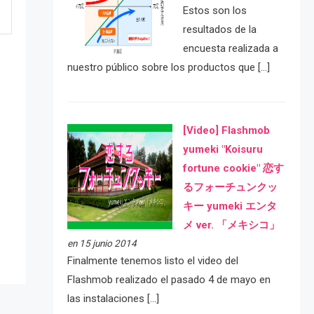
Estos son los
resultados de la
encuesta realizada a
nuestro público sobre los productos que […]
[Video] Flashmob
yumeki "Koisuru
fortune cookie" 恋す
e
るフォーチュンクッ
キー yumeki エンタ
メ ver. 「メキシコ」
en 15 junio 2014
Finalmente tenemos listo el video del
Flashmob realizado el pasado 4 de mayo en
las instalaciones […]