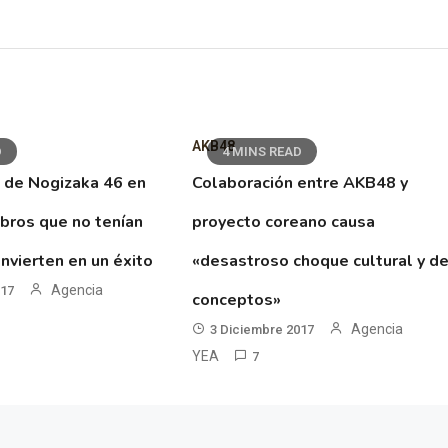
AKB48
D
4 MINS READ
 de Nogizaka 46 en
Colaboración entre AKB48 y
ibros que no tenían
proyecto coreano causa
nvierten en un éxito
«desastroso choque cultural y d
Agencia
017
conceptos»
Agencia
3 Diciembre 2017
YEA
7