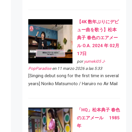
【4K 数年ぶりにデビ
ュー曲を歌う】松本
典子 春色のエアメー
ル O.A. 2024 年 02月
17日
por
yumeki05 J-
PopParadise
en 11 marzo 2026 a las 5:33
[Singing debut song for the first time in several
years] Noriko Matsumoto / Haruiro no Air Mail
「HQ」松本典子 春色
のエアメール 1985
年