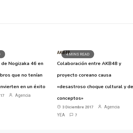
AKB48
D
4 MINS READ
 de Nogizaka 46 en
Colaboración entre AKB48 y
ibros que no tenían
proyecto coreano causa
nvierten en un éxito
«desastroso choque cultural y d
Agencia
017
conceptos»
Agencia
3 Diciembre 2017
YEA
7