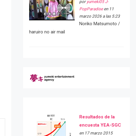
por
yumeki05 J-
PopParadise
en 11
marzo 2026 a las 5:23
Noriko Matsumoto /
haruiro no air mail
Resultados de la
encuesta YEA-SGC
en 17 marzo 2015