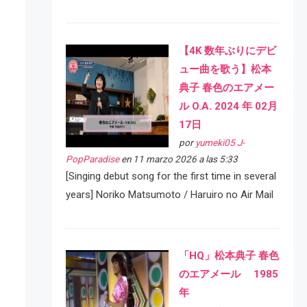
【4K 数年ぶりにデビ
ュー曲を歌う】松本
典子 春色のエアメー
ル O.A. 2024 年 02月
17日
por
yumeki05 J-
PopParadise
en 11 marzo 2026 a las 5:33
[Singing debut song for the first time in several
years] Noriko Matsumoto / Haruiro no Air Mail
「HQ」松本典子 春色
のエアメール 1985
年