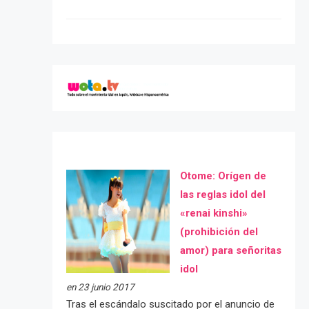
Otome: Orígen de
las reglas idol del
«renai kinshi»
(prohibición del
amor) para señoritas
idol
en 23 junio 2017
Tras el escándalo suscitado por el anuncio de