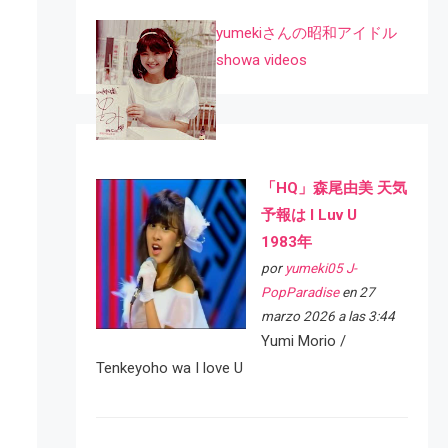
yumekiさんの昭和アイドル
showa videos
「HQ」森尾由美 天気
予報は I Luv U
1983年
por
yumeki05 J-
PopParadise
en 27
marzo 2026 a las 3:44
Yumi Morio /
Tenkeyoho wa I love U