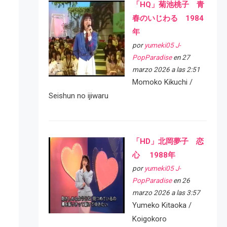
「HQ」菊池桃子 青
春のいじわる 1984
年
por
yumeki05 J-
PopParadise
en 27
marzo 2026 a las 2:51
Momoko Kikuchi /
Seishun no ijiwaru
「HD」北岡夢子 恋
心 1988年
por
yumeki05 J-
PopParadise
en 26
marzo 2026 a las 3:57
Yumeko Kitaoka /
Koigokoro