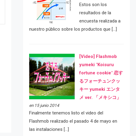
Estos son los
resultados de la
encuesta realizada a
nuestro público sobre los productos que […]
[Video] Flashmob
yumeki "Koisuru
fortune cookie" 恋す
るフォーチュンクッ
e
キー yumeki エンタ
メ ver. 「メキシコ」
en 15 junio 2014
Finalmente tenemos listo el video del
Flashmob realizado el pasado 4 de mayo en
las instalaciones […]