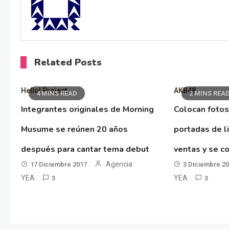
Related Posts
Hello! Project
AKB48
4 MINS READ
2 MINS REA
Integrantes originales de Morning
Colocan fotos
Musume se reúnen 20 años
portadas de l
después para cantar tema debut
ventas y se co
Agencia
17 Diciembre 2017
3 Diciembre 2
YEA
YEA
3
3