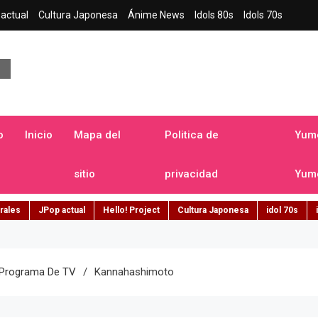
actual
Cultura Japonesa
Ánime News
Idols 80s
Idols 70s
a japonesa en español
o
Inicio
Mapa del
Politica de
Yume
sitio
privacidad
Yume
rales
JPop actual
Hello! Project
Cultura Japonesa
idol 70s
 Programa De TV
Kannahashimoto