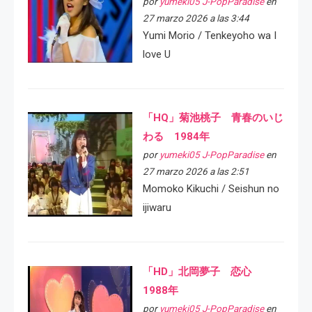
por
yumeki05 J-PopParadise
en
27 marzo 2026 a las 3:44
Yumi Morio / Tenkeyoho wa I
love U
「HQ」菊池桃子 青春のいじ
わる 1984年
por
yumeki05 J-PopParadise
en
27 marzo 2026 a las 2:51
Momoko Kikuchi / Seishun no
ijiwaru
「HD」北岡夢子 恋心
1988年
por
yumeki05 J-PopParadise
en