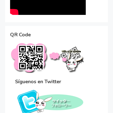
QR Code
Síguenos en Twitter