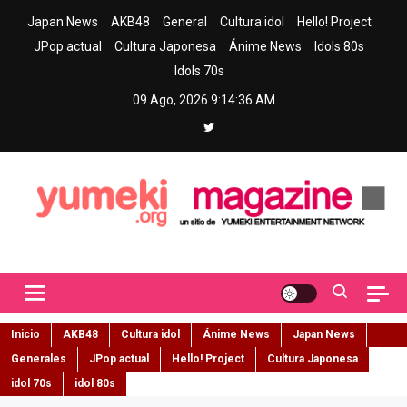
Skip
Japan News
AKB48
General
Cultura idol
Hello! Project
to
JPop actual
Cultura Japonesa
Ánime News
Idols 80s
content
Idols 70s
09 Ago, 2026
9:14:37 AM
Yumeki Magazine
Jpop y musica idol – Tu portal de jpop, movimiento idol y cultura
japonesa en español
Inicio
AKB48
Cultura idol
Ánime News
Japan News
Generales
JPop actual
Hello! Project
Cultura Japonesa
idol 70s
idol 80s