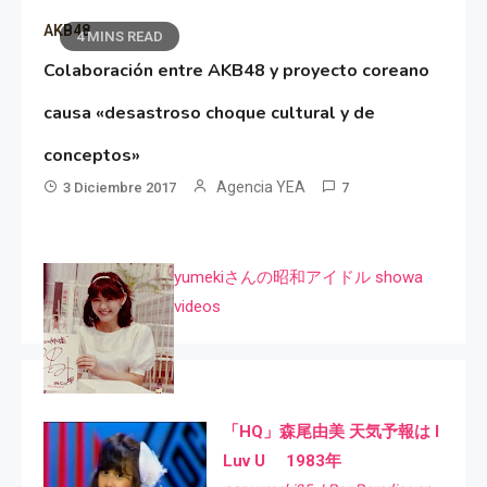
AKB48
4 MINS READ
Colaboración entre AKB48 y proyecto coreano
causa «desastroso choque cultural y de
conceptos»
Agencia YEA
3 Diciembre 2017
7
yumekiさんの昭和アイドル showa
videos
「HQ」森尾由美 天気予報は I
Luv U 1983年