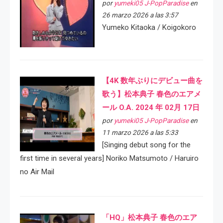
por
yumeki05 J-PopParadise
en
26 marzo 2026 a las 3:57
Yumeko Kitaoka / Koigokoro
【4K 数年ぶりにデビュー曲を
歌う】松本典子 春色のエアメ
ール O.A. 2024 年 02月 17日
por
yumeki05 J-PopParadise
en
11 marzo 2026 a las 5:33
[Singing debut song for the
first time in several years] Noriko Matsumoto / Haruiro
no Air Mail
「HQ」松本典子 春色のエア