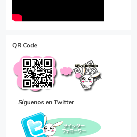
QR Code
Síguenos en Twitter