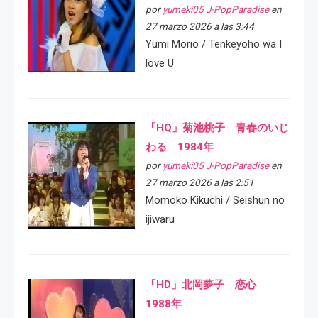
por
yumeki05 J-PopParadise
en
27 marzo 2026 a las 3:44
Yumi Morio / Tenkeyoho wa I
love U
「HQ」菊池桃子 青春のいじ
わる 1984年
por
yumeki05 J-PopParadise
en
27 marzo 2026 a las 2:51
Momoko Kikuchi / Seishun no
ijiwaru
「HD」北岡夢子 恋心
1988年