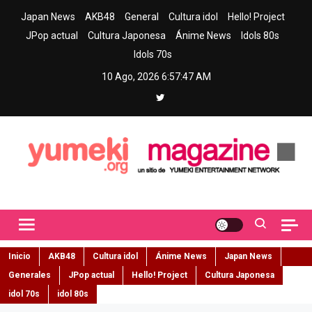
Skip
Japan News
AKB48
General
Cultura idol
Hello! Project
to
JPop actual
Cultura Japonesa
Ánime News
Idols 80s
content
Idols 70s
10 Ago, 2026
6:57:48 AM
Yumeki Magazine
Jpop y musica idol – Tu portal de jpop, movimiento idol y cultura
japonesa en español
Inicio
AKB48
Cultura idol
Ánime News
Japan News
Generales
JPop actual
Hello! Project
Cultura Japonesa
idol 70s
idol 80s