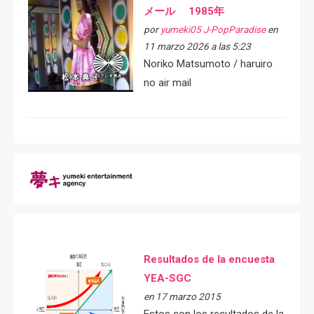
メール 1985年
por
yumeki05 J-PopParadise
en
11 marzo 2026 a las 5:23
Noriko Matsumoto / haruiro
no air mail
Resultados de la encuesta
YEA-SGC
en 17 marzo 2015