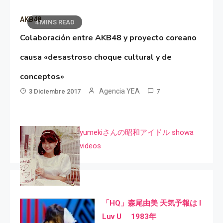
AKB48
4 MINS READ
Colaboración entre AKB48 y proyecto coreano
causa «desastroso choque cultural y de
conceptos»
Agencia YEA
3 Diciembre 2017
7
yumekiさんの昭和アイドル showa
videos
「HQ」森尾由美 天気予報は I
Luv U 1983年