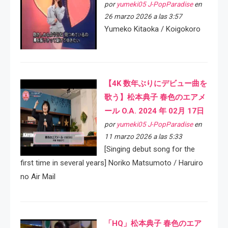
por
yumeki05 J-PopParadise
en
26 marzo 2026 a las 3:57
Yumeko Kitaoka / Koigokoro
【4K 数年ぶりにデビュー曲を
歌う】松本典子 春色のエアメ
ール O.A. 2024 年 02月 17日
por
yumeki05 J-PopParadise
en
11 marzo 2026 a las 5:33
[Singing debut song for the
first time in several years] Noriko Matsumoto / Haruiro
no Air Mail
「HQ」松本典子 春色のエア