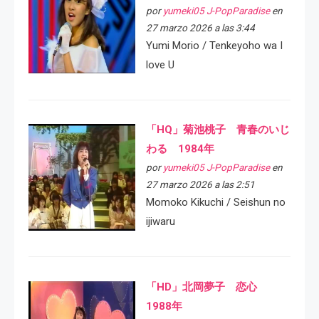
por
yumeki05 J-PopParadise
en
27 marzo 2026 a las 3:44
Yumi Morio / Tenkeyoho wa I
love U
「HQ」菊池桃子 青春のいじ
わる 1984年
por
yumeki05 J-PopParadise
en
27 marzo 2026 a las 2:51
Momoko Kikuchi / Seishun no
ijiwaru
「HD」北岡夢子 恋心
1988年