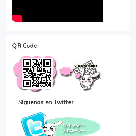
QR Code
Síguenos en Twitter