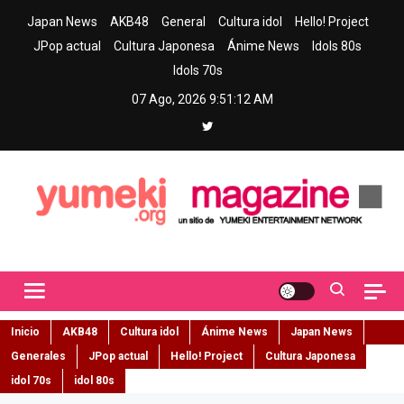
Skip
Japan News
AKB48
General
Cultura idol
Hello! Project
to
JPop actual
Cultura Japonesa
Ánime News
Idols 80s
content
Idols 70s
07 Ago, 2026
9:51:13 AM
Yumeki Magazine
Jpop y musica idol – Tu portal de jpop, movimiento idol y cultura
japonesa en español
Inicio
AKB48
Cultura idol
Ánime News
Japan News
Generales
JPop actual
Hello! Project
Cultura Japonesa
idol 70s
idol 80s