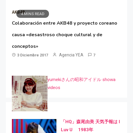
AKB48
4 MINS READ
Colaboración entre AKB48 y proyecto coreano
causa «desastroso choque cultural y de
conceptos»
Agencia YEA
3 Diciembre 2017
7
yumekiさんの昭和アイドル showa
videos
「HQ」森尾由美 天気予報は I
Luv U 1983年