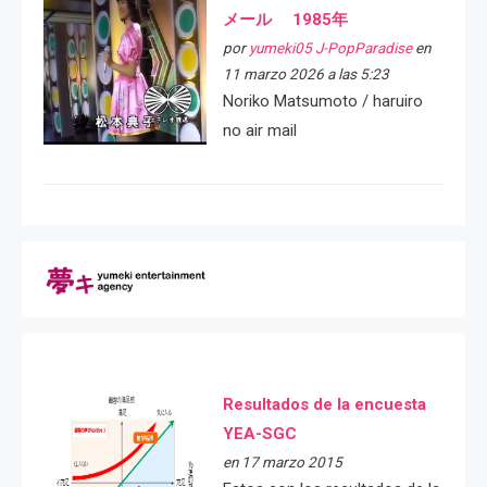
メール 1985年
por
yumeki05 J-PopParadise
en
11 marzo 2026 a las 5:23
Noriko Matsumoto / haruiro
no air mail
Resultados de la encuesta
YEA-SGC
en 17 marzo 2015