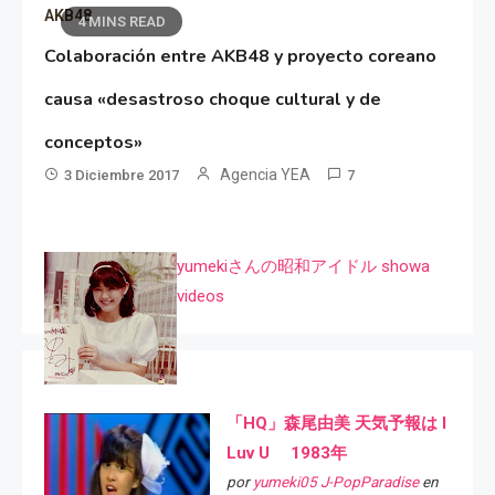
AKB48
4 MINS READ
Colaboración entre AKB48 y proyecto coreano
causa «desastroso choque cultural y de
conceptos»
Agencia YEA
3 Diciembre 2017
7
yumekiさんの昭和アイドル showa
videos
「HQ」森尾由美 天気予報は I
Luv U 1983年
por
yumeki05 J-PopParadise
en