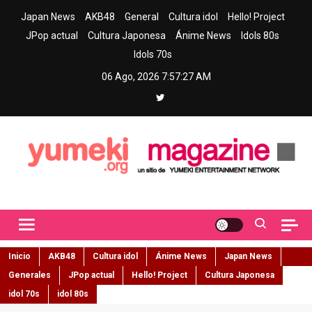
Skip
Japan News
AKB48
General
Cultura idol
Hello! Project
to
JPop actual
Cultura Japonesa
Ánime News
Idols 80s
content
Idols 70s
06 Ago, 2026
7:57:28 AM
Yumeki Magazine
Jpop y musica idol – Tu portal de jpop, movimiento idol y cultura
japonesa en español
Inicio
AKB48
Cultura idol
Ánime News
Japan News
Generales
JPop actual
Hello! Project
Cultura Japonesa
idol 70s
idol 80s