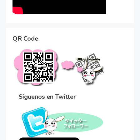
QR Code
Síguenos en Twitter