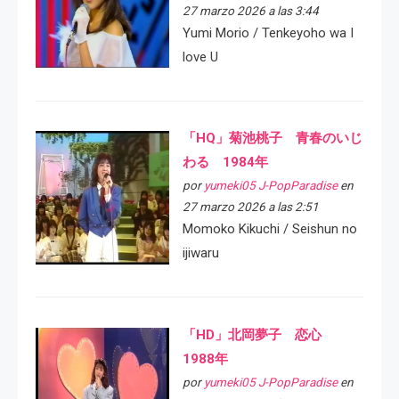
27 marzo 2026 a las 3:44
Yumi Morio / Tenkeyoho wa I
love U
「HQ」菊池桃子 青春のいじ
わる 1984年
por
yumeki05 J-PopParadise
en
27 marzo 2026 a las 2:51
Momoko Kikuchi / Seishun no
ijiwaru
「HD」北岡夢子 恋心
1988年
por
yumeki05 J-PopParadise
en