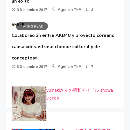
un éxito
Agencia YEA
3 Diciembre 2017
3
AKB48
4 MINS READ
Colaboración entre AKB48 y proyecto coreano
causa «desastroso choque cultural y de
conceptos»
Agencia YEA
3 Diciembre 2017
7
yumekiさんの昭和アイドル showa
videos