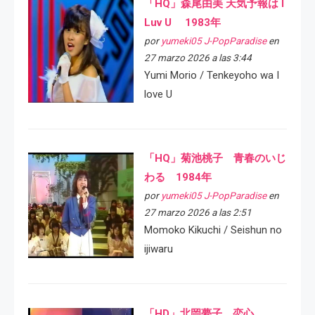
「HQ」森尾由美 天気予報は I
Luv U 1983年
por
yumeki05 J-PopParadise
en
27 marzo 2026 a las 3:44
Yumi Morio / Tenkeyoho wa I
love U
「HQ」菊池桃子 青春のいじ
わる 1984年
por
yumeki05 J-PopParadise
en
27 marzo 2026 a las 2:51
Momoko Kikuchi / Seishun no
ijiwaru
「HD」北岡夢子 恋心