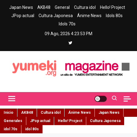
Skip
Japan News
AKB48
General
Cultura idol
Hello! Project
to
JPop actual
Cultura Japonesa
Ánime News
Idols 80s
content
Idols 70s
09 Ago, 2026
4:23:54 PM
Yumeki Magazine
Jpop y musica idol – Tu portal de jpop, movimiento idol y cultura
japonesa en español
Inicio
AKB48
Cultura idol
Ánime News
Japan News
Generales
JPop actual
Hello! Project
Cultura Japonesa
idol 70s
idol 80s