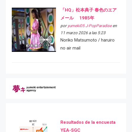
「HQ」松本典子 春色のエア
メール 1985年
por
yumeki05 J-PopParadise
en
11 marzo 2026 a las 5:23
Noriko Matsumoto / haruiro
no air mail
Resultados de la encuesta
YEA-SGC