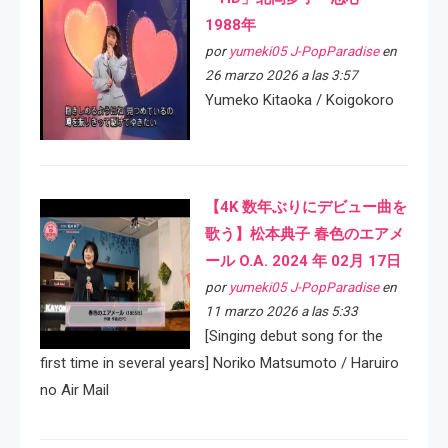
1988年
por
yumeki05 J-PopParadise
en
26 marzo 2026 a las 3:57
Yumeko Kitaoka / Koigokoro
【4K 数年ぶりにデビュー曲を
歌う】松本典子 春色のエアメ
ール O.A. 2024 年 02月 17日
por
yumeki05 J-PopParadise
en
11 marzo 2026 a las 5:33
[Singing debut song for the
first time in several years] Noriko Matsumoto / Haruiro
no Air Mail