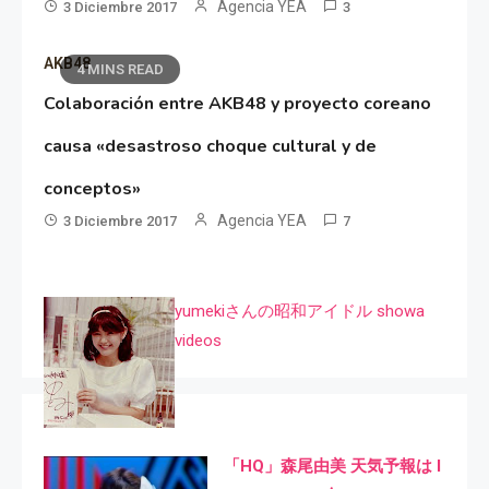
Agencia YEA
3 Diciembre 2017
3
AKB48
4 MINS READ
Colaboración entre AKB48 y proyecto coreano
causa «desastroso choque cultural y de
conceptos»
Agencia YEA
3 Diciembre 2017
7
yumekiさんの昭和アイドル showa
videos
「HQ」森尾由美 天気予報は I