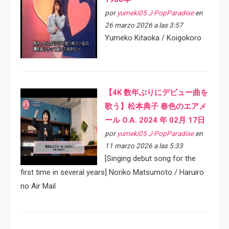
por
yumeki05 J-PopParadise
en
26 marzo 2026 a las 3:57
Yumeko Kitaoka / Koigokoro
【4K 数年ぶりにデビュー曲を
歌う】松本典子 春色のエアメ
ール O.A. 2024 年 02月 17日
por
yumeki05 J-PopParadise
en
11 marzo 2026 a las 5:33
[Singing debut song for the
first time in several years] Noriko Matsumoto / Haruiro
no Air Mail