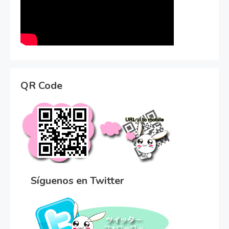
QR Code
Síguenos en Twitter