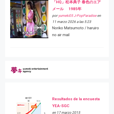
「HQ」松本典子 春色のエア
メール 1985年
por
yumeki05 J-PopParadise
en
11 marzo 2026 a las 5:23
Noriko Matsumoto / haruiro
no air mail
Resultados de la encuesta
YEA-SGC
en 17 marzo 2015