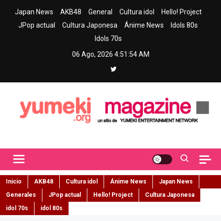
Skip
Japan News
AKB48
General
Cultura idol
Hello! Project
to
JPop actual
Cultura Japonesa
Ánime News
Idols 80s
content
Idols 70s
06 Ago, 2026
4:51:55 AM
Yumeki Magazine
Jpop y musica idol – Tu portal de jpop, movimiento idol y cultura
japonesa en español
Inicio
AKB48
Cultura idol
Ánime News
Japan News
Generales
JPop actual
Hello! Project
Cultura Japonesa
idol 70s
idol 80s