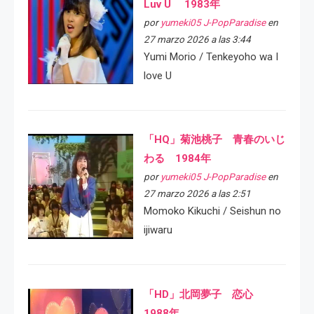
Luv U 1983年
por
yumeki05 J-PopParadise
en
27 marzo 2026 a las 3:44
Yumi Morio / Tenkeyoho wa I
love U
「HQ」菊池桃子 青春のいじ
わる 1984年
por
yumeki05 J-PopParadise
en
27 marzo 2026 a las 2:51
Momoko Kikuchi / Seishun no
ijiwaru
「HD」北岡夢子 恋心
1988年