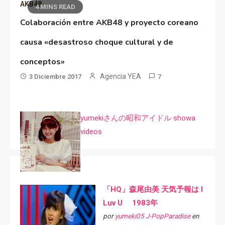
AKB48
4 MINS READ
Colaboración entre AKB48 y proyecto coreano
causa «desastroso choque cultural y de
conceptos»
Agencia YEA
3 Diciembre 2017
7
yumekiさんの昭和アイドル showa
videos
「HQ」森尾由美 天気予報は I
Luv U 1983年
por
yumeki05 J-PopParadise
en