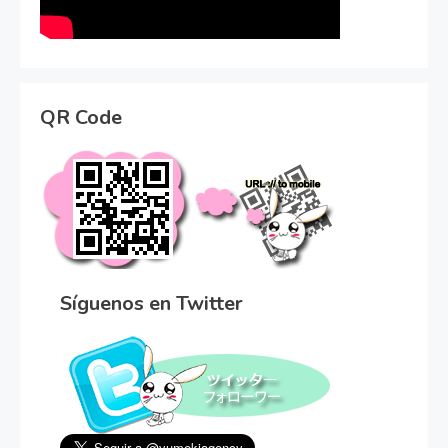
QR Code
Síguenos en Twitter