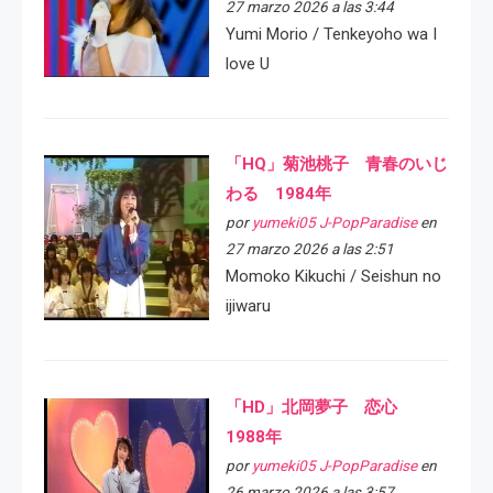
27 marzo 2026 a las 3:44
Yumi Morio / Tenkeyoho wa I
love U
「HQ」菊池桃子 青春のいじ
わる 1984年
por
yumeki05 J-PopParadise
en
27 marzo 2026 a las 2:51
Momoko Kikuchi / Seishun no
ijiwaru
「HD」北岡夢子 恋心
1988年
por
yumeki05 J-PopParadise
en
26 marzo 2026 a las 3:57