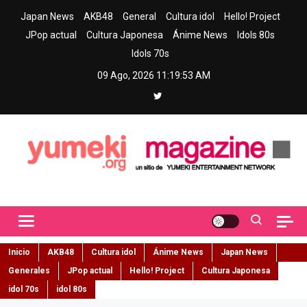
Skip
Japan News
AKB48
General
Cultura idol
Hello! Project
to
JPop actual
Cultura Japonesa
Ánime News
Idols 80s
content
Idols 70s
09 Ago, 2026
11:19:54 AM
Yumeki Magazine
Jpop y musica idol – Tu portal de jpop, movimiento idol y cultura
japonesa en español
Inicio
AKB48
Cultura idol
Ánime News
Japan News
Generales
JPop actual
Hello! Project
Cultura Japonesa
idol 70s
idol 80s