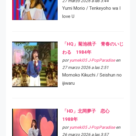
27 marzo 2026 a las 3:44
Yumi Morio / Tenkeyoho wa I
love U
「HQ」菊池桃子 青春のいじ
わる 1984年
por
yumeki05 J-PopParadise
en
27 marzo 2026 a las 2:51
Momoko Kikuchi / Seishun no
ijiwaru
「HD」北岡夢子 恋心
1988年
por
yumeki05 J-PopParadise
en
26 marzo 2026 a las 3:57