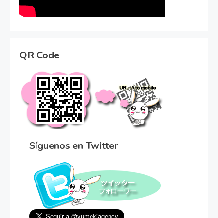
QR Code
Síguenos en Twitter