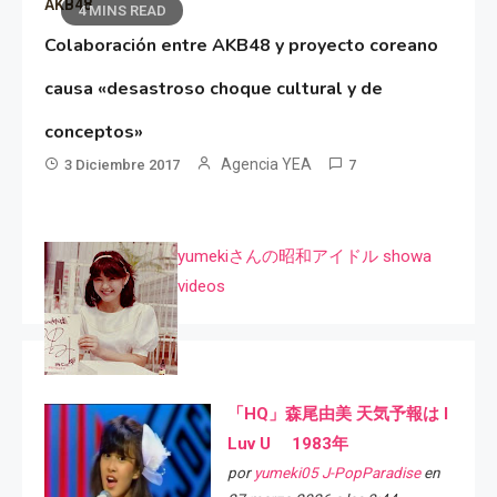
AKB48
4 MINS READ
Colaboración entre AKB48 y proyecto coreano
causa «desastroso choque cultural y de
conceptos»
Agencia YEA
3 Diciembre 2017
7
yumekiさんの昭和アイドル showa
videos
「HQ」森尾由美 天気予報は I
Luv U 1983年
por
yumeki05 J-PopParadise
en