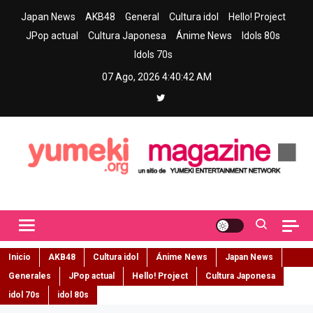
Skip
Japan News
AKB48
General
Cultura idol
Hello! Project
to
JPop actual
Cultura Japonesa
Ánime News
Idols 80s
content
Idols 70s
07 Ago, 2026
4:40:43 AM
Yumeki Magazine
Jpop y musica idol – Tu portal de jpop, movimiento idol y cultura
japonesa en español
Inicio
AKB48
Cultura idol
Ánime News
Japan News
Generales
JPop actual
Hello! Project
Cultura Japonesa
idol 70s
idol 80s