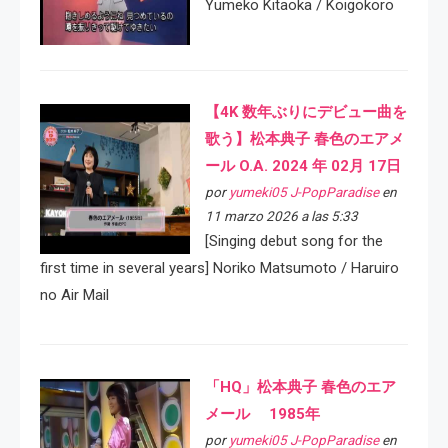
Yumeko Kitaoka / Koigokoro
【4K 数年ぶりにデビュー曲を
歌う】松本典子 春色のエアメ
ール O.A. 2024 年 02月 17日
por
yumeki05 J-PopParadise
en
11 marzo 2026 a las 5:33
[Singing debut song for the
first time in several years] Noriko Matsumoto / Haruiro
no Air Mail
「HQ」松本典子 春色のエア
メール 1985年
por
yumeki05 J-PopParadise
en