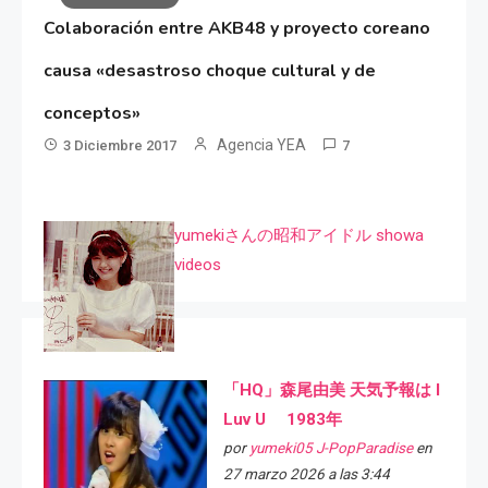
Colaboración entre AKB48 y proyecto coreano
causa «desastroso choque cultural y de
conceptos»
Agencia YEA
3 Diciembre 2017
7
yumekiさんの昭和アイドル showa
videos
「HQ」森尾由美 天気予報は I
Luv U 1983年
por
yumeki05 J-PopParadise
en
27 marzo 2026 a las 3:44