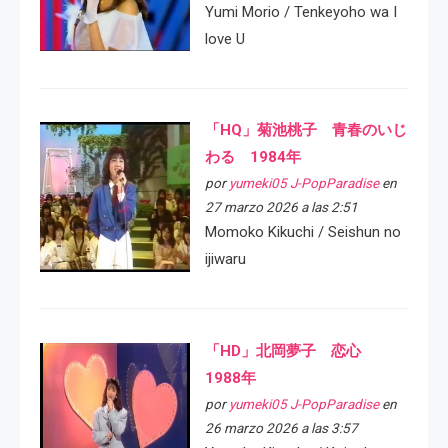
Yumi Morio / Tenkeyoho wa I
love U
「HQ」菊池桃子 青春のいじ
わる 1984年
por
yumeki05 J-PopParadise
en
27 marzo 2026 a las 2:51
Momoko Kikuchi / Seishun no
ijiwaru
「HD」北岡夢子 恋心
1988年
por
yumeki05 J-PopParadise
en
26 marzo 2026 a las 3:57