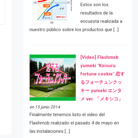
Estos son los
resultados de la
encuesta realizada a
nuestro público sobre los productos que […]
[Video] Flashmob
yumeki "Koisuru
fortune cookie" 恋す
るフォーチュンクッ
e
キー yumeki エンタ
メ ver. 「メキシコ」
en 15 junio 2014
Finalmente tenemos listo el video del
Flashmob realizado el pasado 4 de mayo en
las instalaciones […]