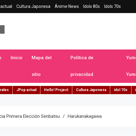
actual
Cultura Japonesa
Ánime News
Idols 80s
Idols 70s
a japonesa en español
o
Inicio
Mapa del
Politica de
Yume
sitio
privacidad
Yume
rales
JPop actual
Hello! Project
Cultura Japonesa
idol 70s
cia Primera Elección Senbatsu
Harukanakagawa