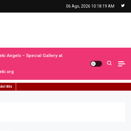
06 Ago, 2026
10:18:20 AM
ki Angels – Special Gallery at
ki.org
idol 80s