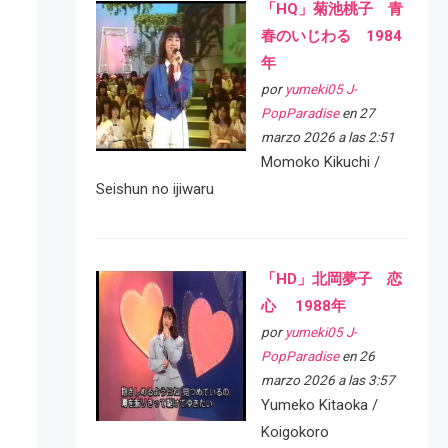
「HQ」菊池桃子 青
春のいじわる 1984
年
por
yumeki05 J-
PopParadise
en 27
marzo 2026 a las 2:51
Momoko Kikuchi /
Seishun no ijiwaru
「HD」北岡夢子 恋
心 1988年
por
yumeki05 J-
PopParadise
en 26
marzo 2026 a las 3:57
Yumeko Kitaoka /
Koigokoro