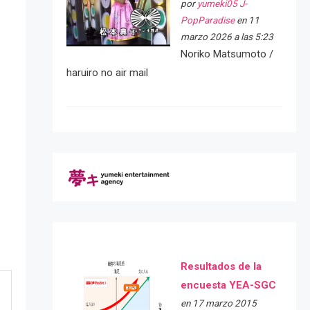
por
yumeki05 J-
PopParadise
en 11
marzo 2026 a las 5:23
Noriko Matsumoto /
haruiro no air mail
Resultados de la
encuesta YEA-SGC
en 17 marzo 2015