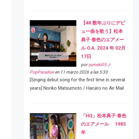
【4K 数年ぶりにデビ
ュー曲を歌う】松本
典子 春色のエアメー
ル O.A. 2024 年 02月
17日
por
yumeki05 J-
PopParadise
en 11 marzo 2026 a las 5:33
[Singing debut song for the first time in several
years] Noriko Matsumoto / Haruiro no Air Mail
「HQ」松本典子 春色
のエアメール 1985
年