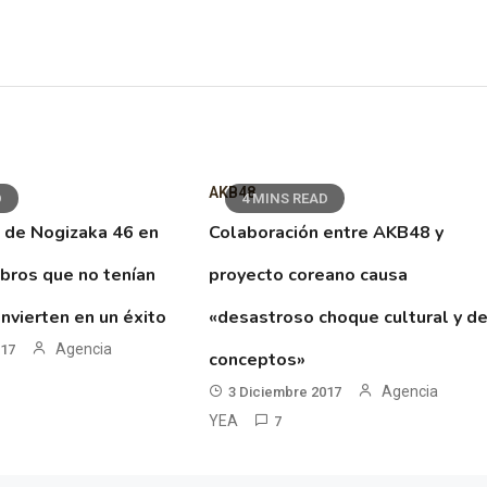
AKB48
D
4 MINS READ
 de Nogizaka 46 en
Colaboración entre AKB48 y
ibros que no tenían
proyecto coreano causa
nvierten en un éxito
«desastroso choque cultural y d
Agencia
017
conceptos»
Agencia
3 Diciembre 2017
YEA
7