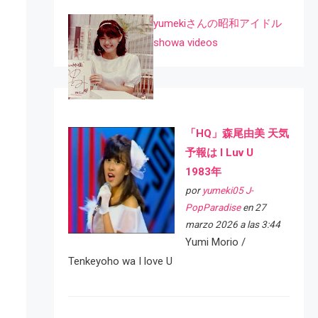
yumekiさんの昭和アイドル
showa videos
「HQ」森尾由美 天気
予報は I Luv U
1983年
por
yumeki05 J-
PopParadise
en 27
marzo 2026 a las 3:44
Yumi Morio /
Tenkeyoho wa I love U