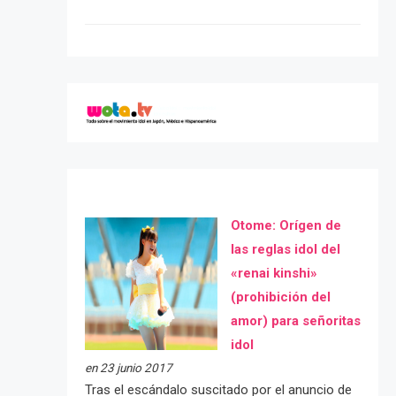
Otome: Orígen de
las reglas idol del
«renai kinshi»
(prohibición del
amor) para señoritas
idol
en 23 junio 2017
Tras el escándalo suscitado por el anuncio de