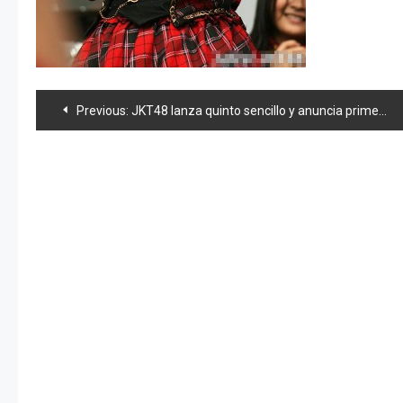
Navegación
Previous:
JKT48 lanza quinto sencillo y anuncia primera elección Senbatsu
de
entradas