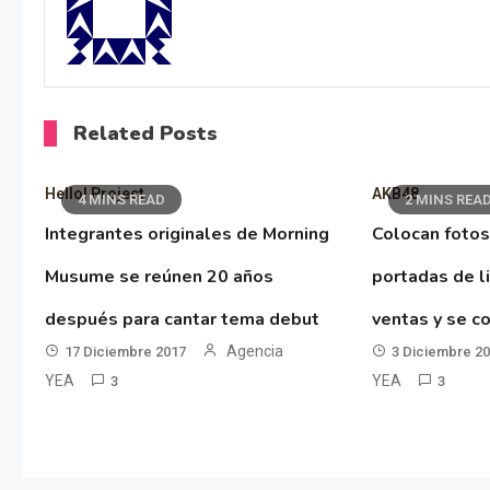
Related Posts
Hello! Project
AKB48
4 MINS READ
2 MINS REA
Integrantes originales de Morning
Colocan fotos
Musume se reúnen 20 años
portadas de l
después para cantar tema debut
ventas y se co
Agencia
17 Diciembre 2017
3 Diciembre 2
YEA
YEA
3
3