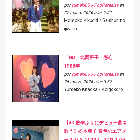
por
yumeki05 J-PopParadise
en
27 marzo 2026 a las 2:51
Momoko Kikuchi / Seishun no
ijiwaru
「HD」北岡夢子 恋心
1988年
por
yumeki05 J-PopParadise
en
26 marzo 2026 a las 3:57
Yumeko Kitaoka / Koigokoro
【4K 数年ぶりにデビュー曲を
歌う】松本典子 春色のエアメ
ール O.A. 2024 年 02月 17日