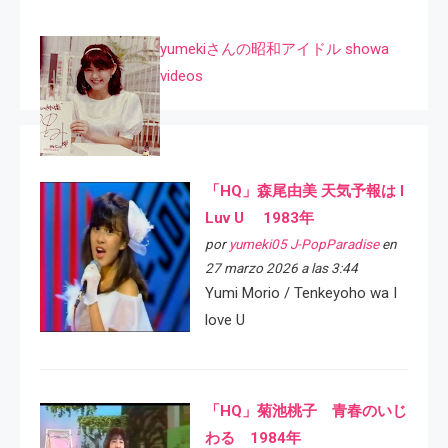
yumekiさんの昭和アイドル showa
videos
「HQ」森尾由美 天気予報は I
Luv U 1983年
por
yumeki05 J-PopParadise
en
27 marzo 2026 a las 3:44
Yumi Morio / Tenkeyoho wa I
love U
「HQ」菊池桃子 青春のいじ
わる 1984年