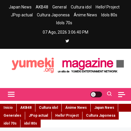
Skip
Japan News
AKB48
General
Cultura idol
Hello! Project
to
JPop actual
Cultura Japonesa
Ánime News
Idols 80s
content
Idols 70s
07 Ago, 2026
3:06:41 PM
Yumeki Magazine
Jpop y musica idol – Tu portal de jpop, movimiento idol y cultura
japonesa en español
Inicio
AKB48
Cultura idol
Ánime News
Japan News
Generales
JPop actual
Hello! Project
Cultura Japonesa
idol 70s
idol 80s