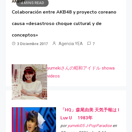
AKB48
4 MINS READ
Colaboración entre AKB48 y proyecto coreano
causa «desastroso choque cultural y de
conceptos»
Agencia YEA
3 Diciembre 2017
7
yumekiさんの昭和アイドル showa
videos
「HQ」森尾由美 天気予報は I
Luv U 1983年
por
yumeki05 J-PopParadise
en