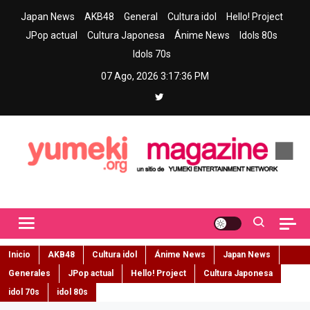
Skip
Japan News
AKB48
General
Cultura idol
Hello! Project
to
JPop actual
Cultura Japonesa
Ánime News
Idols 80s
content
Idols 70s
07 Ago, 2026
3:17:37 PM
Yumeki Magazine
Jpop y musica idol – Tu portal de jpop, movimiento idol y cultura
japonesa en español
Inicio
AKB48
Cultura idol
Ánime News
Japan News
Generales
JPop actual
Hello! Project
Cultura Japonesa
idol 70s
idol 80s