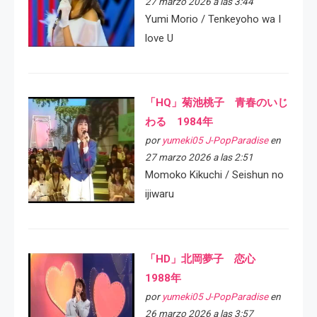
27 marzo 2026 a las 3:44
Yumi Morio / Tenkeyoho wa I
love U
「HQ」菊池桃子 青春のいじ
わる 1984年
por
yumeki05 J-PopParadise
en
27 marzo 2026 a las 2:51
Momoko Kikuchi / Seishun no
ijiwaru
「HD」北岡夢子 恋心
1988年
por
yumeki05 J-PopParadise
en
26 marzo 2026 a las 3:57