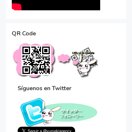
QR Code
Síguenos en Twitter