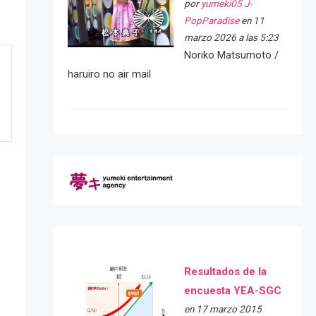
por
yumeki05 J-
PopParadise
en 11
marzo 2026 a las 5:23
Noriko Matsumoto /
haruiro no air mail
Resultados de la
e
encuesta YEA-SGC
en 17 marzo 2015