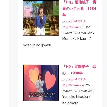
「HQ」菊池桃子 青
春のいじわる 1984
年
por
yumeki05 J-
PopParadise
en 27
marzo 2026 a las 2:51
Momoko Kikuchi /
Seishun no ijiwaru
「HD」北岡夢子 恋
心 1988年
por
yumeki05 J-
PopParadise
en 26
marzo 2026 a las 3:57
Yumeko Kitaoka /
Koigokoro