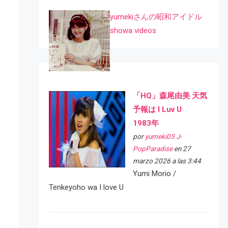
yumekiさんの昭和アイドル
showa videos
「HQ」森尾由美 天気
予報は I Luv U
1983年
por
yumeki05 J-
PopParadise
en 27
marzo 2026 a las 3:44
Yumi Morio /
Tenkeyoho wa I love U