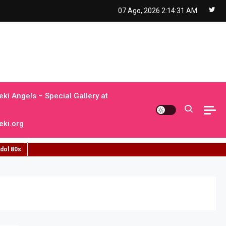
07 Ago, 2026
2:14:32 AM
ki Angels – Special Gallery at
ki.org
idol 80s