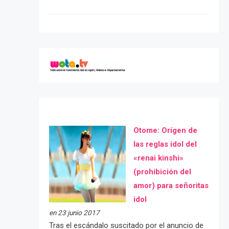
Otome: Orígen de
las reglas idol del
«renai kinshi»
(prohibición del
amor) para señoritas
idol
en 23 junio 2017
Tras el escándalo suscitado por el anuncio de