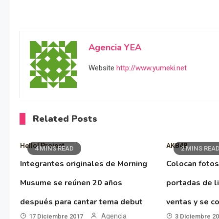
Agencia YEA
Website
http://www.yumeki.net
Related Posts
Hello! Project
AKB48
4 MINS READ
2 MINS REA
Integrantes originales de Morning
Colocan fotos
Musume se reúnen 20 años
portadas de l
después para cantar tema debut
ventas y se co
Agencia
17 Diciembre 2017
3 Diciembre 2