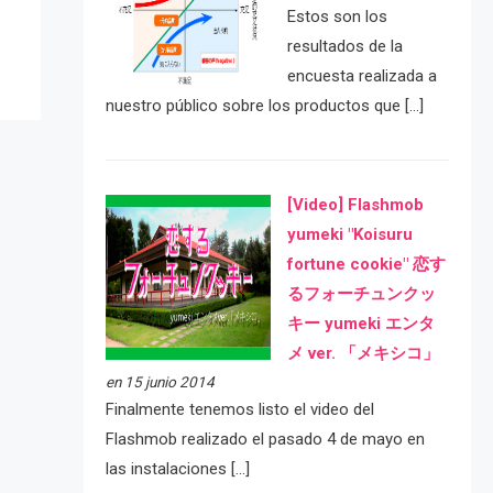
Estos son los
resultados de la
encuesta realizada a
nuestro público sobre los productos que […]
[Video] Flashmob
yumeki "Koisuru
fortune cookie" 恋す
るフォーチュンクッ
キー yumeki エンタ
メ ver. 「メキシコ」
en 15 junio 2014
Finalmente tenemos listo el video del
Flashmob realizado el pasado 4 de mayo en
las instalaciones […]