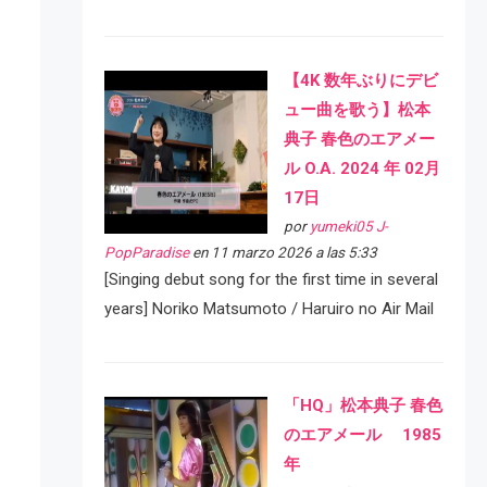
【4K 数年ぶりにデビ
ュー曲を歌う】松本
典子 春色のエアメー
ル O.A. 2024 年 02月
17日
por
yumeki05 J-
PopParadise
en 11 marzo 2026 a las 5:33
[Singing debut song for the first time in several
years] Noriko Matsumoto / Haruiro no Air Mail
「HQ」松本典子 春色
のエアメール 1985
年