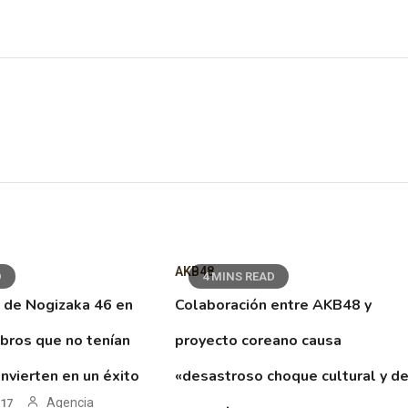
AKB48
D
4 MINS READ
 de Nogizaka 46 en
Colaboración entre AKB48 y
ibros que no tenían
proyecto coreano causa
nvierten en un éxito
«desastroso choque cultural y d
Agencia
017