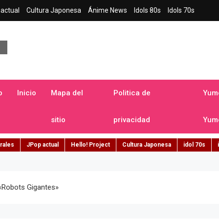
actual
Cultura Japonesa
Ánime News
Idols 80s
Idols 70s
a japonesa en español
o
Inicio
Mapa del
Politica de
Yume
sitio
privacidad
Yume
rales
JPop actual
Hello! Project
Cultura Japonesa
idol 70s
«robots Gigantes»