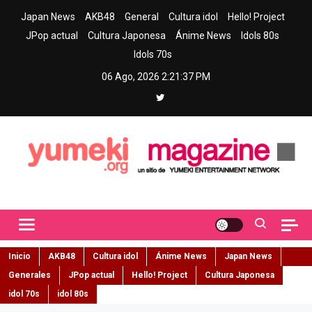
Skip
Japan News
AKB48
General
Cultura idol
Hello! Project
to
JPop actual
Cultura Japonesa
Ánime News
Idols 80s
content
Idols 70s
06 Ago, 2026
2:21:38 PM
Yumeki Magazine
Jpop y musica idol – Tu portal de jpop, movimiento idol y cultura
japonesa en español
Inicio
AKB48
Cultura idol
Ánime News
Japan News
Generales
JPop actual
Hello! Project
Cultura Japonesa
idol 70s
idol 80s