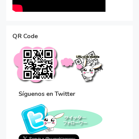
QR Code
Síguenos en Twitter