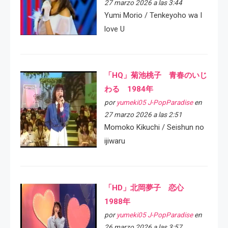
27 marzo 2026 a las 3:44
Yumi Morio / Tenkeyoho wa I
love U
「HQ」菊池桃子 青春のいじ
わる 1984年
por
yumeki05 J-PopParadise
en
27 marzo 2026 a las 2:51
Momoko Kikuchi / Seishun no
ijiwaru
「HD」北岡夢子 恋心
1988年
por
yumeki05 J-PopParadise
en
26 marzo 2026 a las 3:57