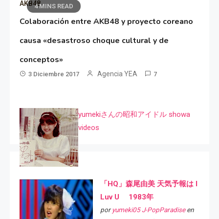
AKB48
4 MINS READ
Colaboración entre AKB48 y proyecto coreano
causa «desastroso choque cultural y de
conceptos»
Agencia YEA
3 Diciembre 2017
7
yumekiさんの昭和アイドル showa
videos
「HQ」森尾由美 天気予報は I
Luv U 1983年
por
yumeki05 J-PopParadise
en