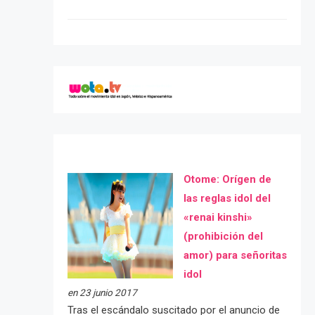
Otome: Orígen de
las reglas idol del
«renai kinshi»
(prohibición del
amor) para señoritas
idol
en 23 junio 2017
Tras el escándalo suscitado por el anuncio de