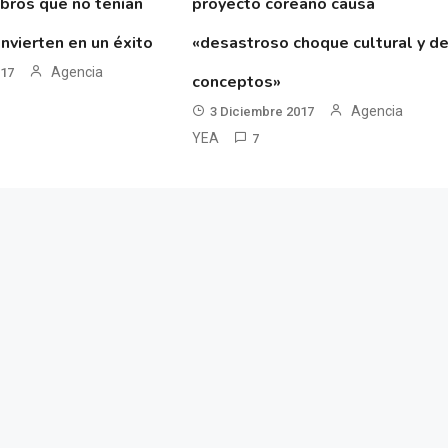
ibros que no tenían
proyecto coreano causa
nvierten en un éxito
«desastroso choque cultural y d
Agencia
017
conceptos»
Agencia
3 Diciembre 2017
YEA
7