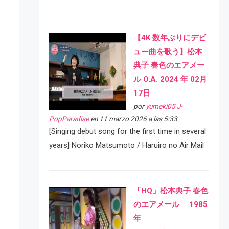
【4K 数年ぶりにデビ
ュー曲を歌う】松本
典子 春色のエアメー
ル O.A. 2024 年 02月
17日
por
yumeki05 J-
PopParadise
en 11 marzo 2026 a las 5:33
[Singing debut song for the first time in several
years] Noriko Matsumoto / Haruiro no Air Mail
「HQ」松本典子 春色
のエアメール 1985
年