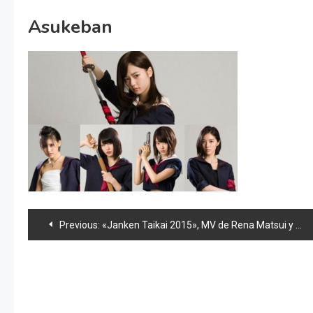
Asukeban
Navegación
Previous:
«Janken Taikai 2015», MV de Rena Matsui y ventas de «Durian Shonen»
de
entradas