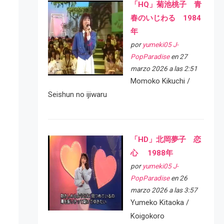
「HQ」菊池桃子 青
春のいじわる 1984
年
por
yumeki05 J-
PopParadise
en 27
marzo 2026 a las 2:51
Momoko Kikuchi /
Seishun no ijiwaru
「HD」北岡夢子 恋
心 1988年
por
yumeki05 J-
PopParadise
en 26
marzo 2026 a las 3:57
Yumeko Kitaoka /
Koigokoro