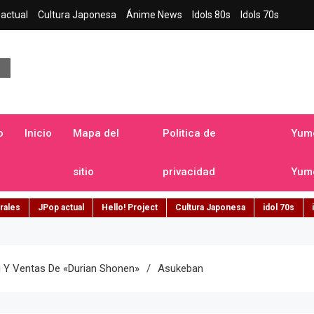
actual
Cultura Japonesa
Ánime News
Idols 80s
Idols 70s
a japonesa en español
o
Inicio
Mapa del
Politica de
Yume
sitio
privacidad
Yume
rales
JPop actual
Hello! Project
Cultura Japonesa
idol 70s
i Y Ventas De «Durian Shonen»
Asukeban