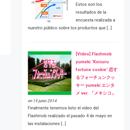
Estos son los
e
resultados de la
encuesta realizada a
nuestro público sobre los productos que […]
[Video] Flashmob
yumeki "Koisuru
fortune cookie" 恋す
るフォーチュンクッ
キー yumeki エンタ
メ ver. 「メキシコ」
en 15 junio 2014
Finalmente tenemos listo el video del
Flashmob realizado el pasado 4 de mayo en
las instalaciones […]