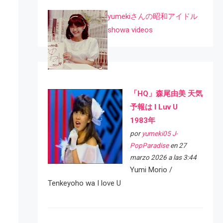
yumekiさんの昭和アイドル
showa videos
「HQ」森尾由美 天気
予報は I Luv U
1983年
por
yumeki05 J-
PopParadise
en 27
marzo 2026 a las 3:44
Yumi Morio /
Tenkeyoho wa I love U