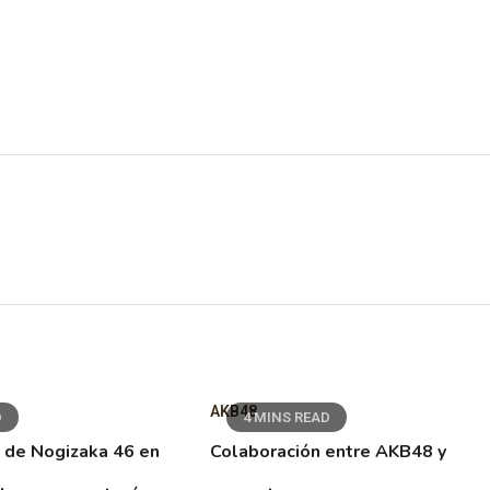
AKB48
D
4 MINS READ
 de Nogizaka 46 en
Colaboración entre AKB48 y