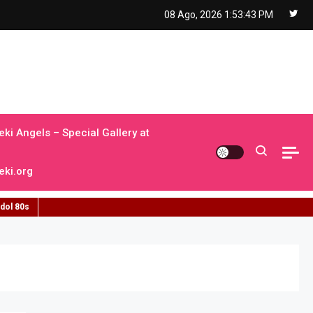
08 Ago, 2026
1:53:44 PM
ki Angels – Special Gallery at
ki.org
idol 80s