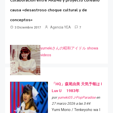
Colaboración entre AKB48 y proyecto coreano
causa «desastroso choque cultural y de
conceptos»
Agencia YEA
3 Diciembre 2017
7
yumekiさんの昭和アイドル showa
videos
「HQ」森尾由美 天気予報は I
Luv U 1983年
por
yumeki05 J-PopParadise
en
27 marzo 2026 a las 3:44
Yumi Morio / Tenkeyoho wa I