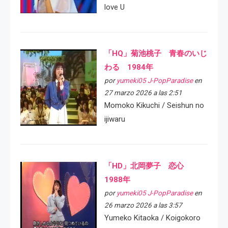
love U
「HQ」菊池桃子 青春のいじ
わる 1984年
por
yumeki05 J-PopParadise
en
27 marzo 2026 a las 2:51
Momoko Kikuchi / Seishun no
ijiwaru
「HD」北岡夢子 恋心
1988年
por
yumeki05 J-PopParadise
en
26 marzo 2026 a las 3:57
Yumeko Kitaoka / Koigokoro