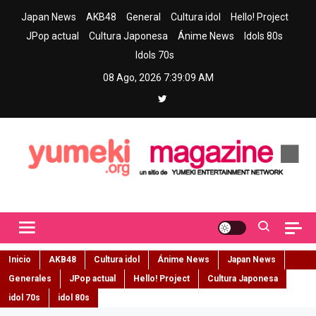
Skip
Japan News
AKB48
General
Cultura idol
Hello! Project
to
JPop actual
Cultura Japonesa
Ánime News
Idols 80s
content
Idols 70s
08 Ago, 2026
7:39:10 AM
Yumeki Magazine
Jpop y musica idol – Tu portal de jpop, movimiento idol y cultura
japonesa en español
Inicio
AKB48
Cultura idol
Ánime News
Japan News
Generales
JPop actual
Hello! Project
Cultura Japonesa
idol 70s
idol 80s