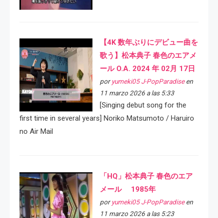
【4K 数年ぶりにデビュー曲を
歌う】松本典子 春色のエアメ
ール O.A. 2024 年 02月 17日
por
yumeki05 J-PopParadise
en
11 marzo 2026 a las 5:33
[Singing debut song for the
first time in several years] Noriko Matsumoto / Haruiro
no Air Mail
「HQ」松本典子 春色のエア
メール 1985年
por
yumeki05 J-PopParadise
en
11 marzo 2026 a las 5:23