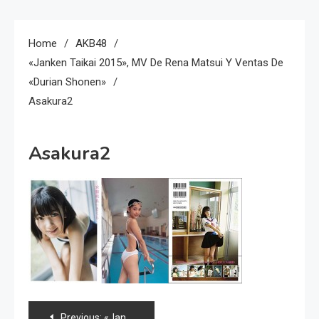
Home
AKB48
«Janken Taikai 2015», MV De Rena Matsui Y Ventas De
«Durian Shonen»
Asakura2
Asakura2
Navegación
Previous:
«Janken Taikai 2015», MV de Rena Matsui y ventas de «Durian Shonen»