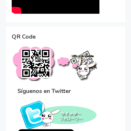
QR Code
Síguenos en Twitter