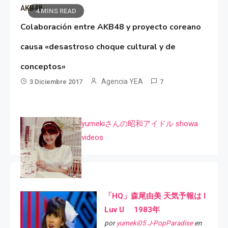
AKB48
4 MINS READ
Colaboración entre AKB48 y proyecto coreano
causa «desastroso choque cultural y de
conceptos»
Agencia YEA
3 Diciembre 2017
7
yumekiさんの昭和アイドル showa
videos
「HQ」森尾由美 天気予報は I
Luv U 1983年
por
yumeki05 J-PopParadise
en