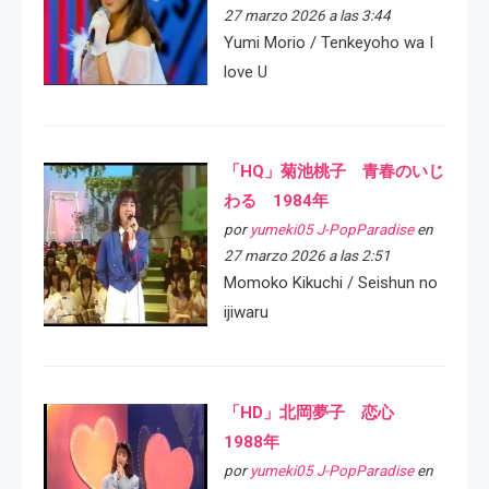
27 marzo 2026 a las 3:44
Yumi Morio / Tenkeyoho wa I
love U
「HQ」菊池桃子 青春のいじ
わる 1984年
por
yumeki05 J-PopParadise
en
27 marzo 2026 a las 2:51
Momoko Kikuchi / Seishun no
ijiwaru
「HD」北岡夢子 恋心
1988年
por
yumeki05 J-PopParadise
en