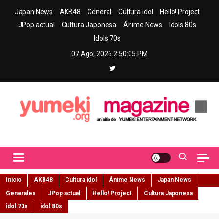
Skip
Japan News
AKB48
General
Cultura idol
Hello! Project
to
JPop actual
Cultura Japonesa
Ánime News
Idols 80s
content
Idols 70s
07 Ago, 2026
2:50:06 PM
Yumeki Magazine
Jpop y musica idol – Tu portal de jpop, movimiento idol y cultura
japonesa en español
Inicio
AKB48
Cultura idol
Ánime News
Japan News
Generales
JPop actual
Hello! Project
Cultura Japonesa
idol 70s
idol 80s