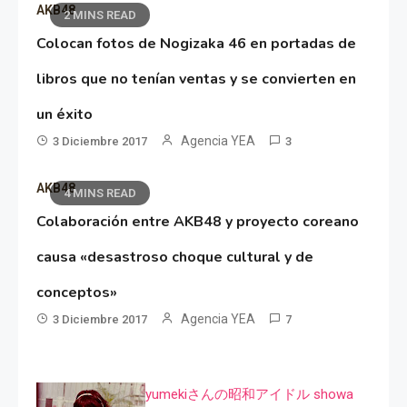
AKB48
2 MINS READ
Colocan fotos de Nogizaka 46 en portadas de
libros que no tenían ventas y se convierten en
un éxito
Agencia YEA
3 Diciembre 2017
3
AKB48
4 MINS READ
Colaboración entre AKB48 y proyecto coreano
causa «desastroso choque cultural y de
conceptos»
Agencia YEA
3 Diciembre 2017
7
yumekiさんの昭和アイドル showa