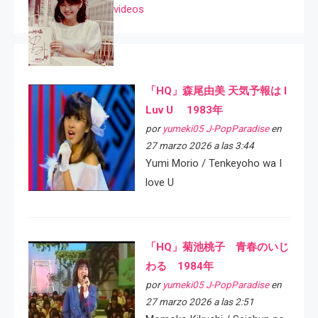
videos
「HQ」森尾由美 天気予報は I
Luv U 1983年
por
yumeki05 J-PopParadise
en
27 marzo 2026 a las 3:44
Yumi Morio / Tenkeyoho wa I
love U
「HQ」菊池桃子 青春のいじ
わる 1984年
por
yumeki05 J-PopParadise
en
27 marzo 2026 a las 2:51