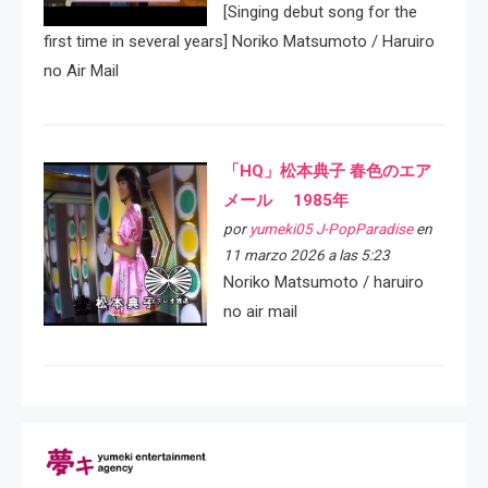
[Singing debut song for the
first time in several years] Noriko Matsumoto / Haruiro
no Air Mail
「HQ」松本典子 春色のエア
メール 1985年
por
yumeki05 J-PopParadise
en
11 marzo 2026 a las 5:23
Noriko Matsumoto / haruiro
no air mail