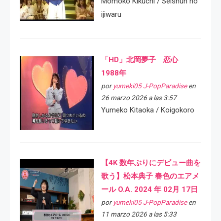
Momoko Kikuchi / Seishun no
ijiwaru
「HD」北岡夢子 恋心
1988年
por
yumeki05 J-PopParadise
en
26 marzo 2026 a las 3:57
Yumeko Kitaoka / Koigokoro
【4K 数年ぶりにデビュー曲を
歌う】松本典子 春色のエアメ
ール O.A. 2024 年 02月 17日
por
yumeki05 J-PopParadise
en
11 marzo 2026 a las 5:33