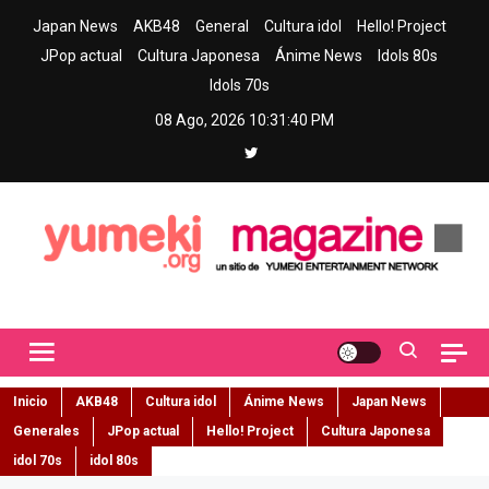
Skip
Japan News
AKB48
General
Cultura idol
Hello! Project
to
JPop actual
Cultura Japonesa
Ánime News
Idols 80s
content
Idols 70s
08 Ago, 2026
10:31:41 PM
Yumeki Magazine
Jpop y musica idol – Tu portal de jpop, movimiento idol y cultura
japonesa en español
Inicio
AKB48
Cultura idol
Ánime News
Japan News
Generales
JPop actual
Hello! Project
Cultura Japonesa
idol 70s
idol 80s