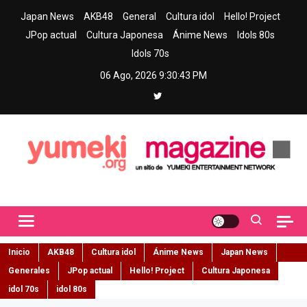
Skip
Japan News
AKB48
General
Cultura idol
Hello! Project
to
JPop actual
Cultura Japonesa
Ánime News
Idols 80s
content
Idols 70s
06 Ago, 2026
9:30:44 PM
Yumeki Magazine
Jpop y musica idol – Tu portal de jpop, movimiento idol y cultura
japonesa en español
Inicio
AKB48
Cultura idol
Ánime News
Japan News
Generales
JPop actual
Hello! Project
Cultura Japonesa
idol 70s
idol 80s