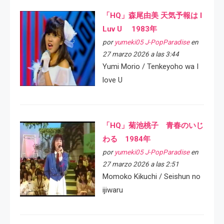
「HQ」森尾由美 天気予報は I
Luv U 1983年
por
yumeki05 J-PopParadise
en
27 marzo 2026 a las 3:44
Yumi Morio / Tenkeyoho wa I
love U
「HQ」菊池桃子 青春のいじ
わる 1984年
por
yumeki05 J-PopParadise
en
27 marzo 2026 a las 2:51
Momoko Kikuchi / Seishun no
ijiwaru