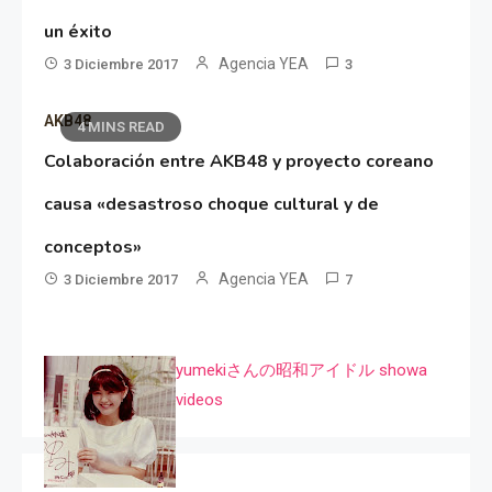
un éxito
Agencia YEA
3 Diciembre 2017
3
AKB48
4 MINS READ
Colaboración entre AKB48 y proyecto coreano
causa «desastroso choque cultural y de
conceptos»
Agencia YEA
3 Diciembre 2017
7
yumekiさんの昭和アイドル showa
videos