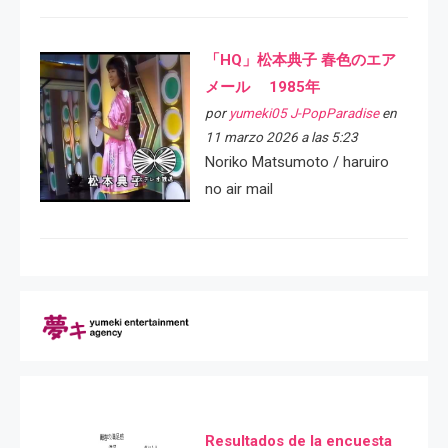
「HQ」松本典子 春色のエア
メール 1985年
por
yumeki05 J-PopParadise
en
11 marzo 2026 a las 5:23
Noriko Matsumoto / haruiro
no air mail
Resultados de la encuesta