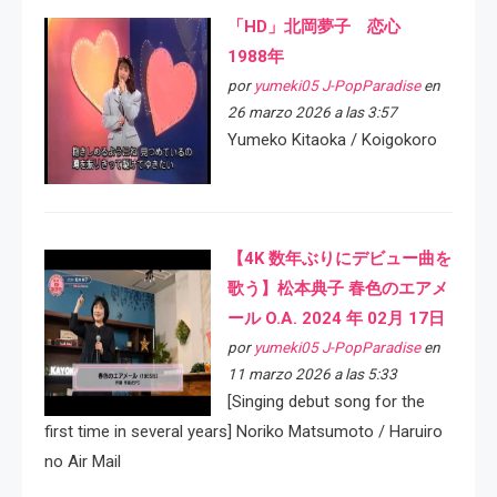
「HD」北岡夢子 恋心
1988年
por
yumeki05 J-PopParadise
en
26 marzo 2026 a las 3:57
Yumeko Kitaoka / Koigokoro
【4K 数年ぶりにデビュー曲を
歌う】松本典子 春色のエアメ
ール O.A. 2024 年 02月 17日
por
yumeki05 J-PopParadise
en
11 marzo 2026 a las 5:33
[Singing debut song for the
first time in several years] Noriko Matsumoto / Haruiro
no Air Mail