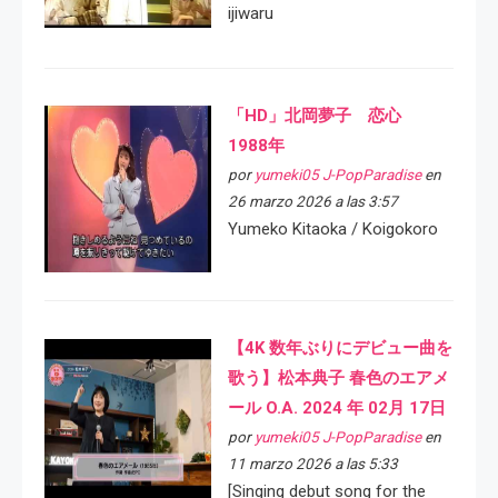
ijiwaru
「HD」北岡夢子 恋心
1988年
por
yumeki05 J-PopParadise
en
26 marzo 2026 a las 3:57
Yumeko Kitaoka / Koigokoro
【4K 数年ぶりにデビュー曲を
歌う】松本典子 春色のエアメ
ール O.A. 2024 年 02月 17日
por
yumeki05 J-PopParadise
en
11 marzo 2026 a las 5:33
[Singing debut song for the