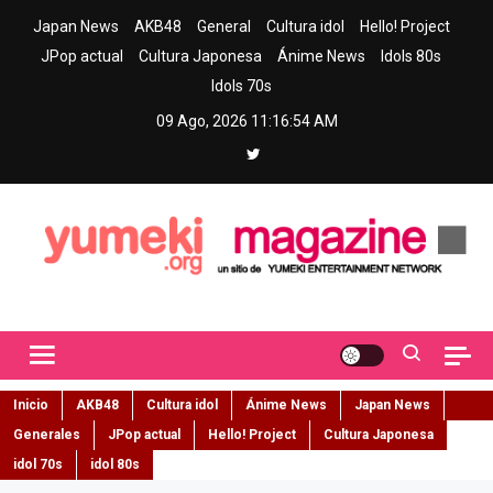
Skip
Japan News
AKB48
General
Cultura idol
Hello! Project
to
JPop actual
Cultura Japonesa
Ánime News
Idols 80s
content
Idols 70s
09 Ago, 2026
11:16:55 AM
Yumeki Magazine
Jpop y musica idol – Tu portal de jpop, movimiento idol y cultura
japonesa en español
Inicio
AKB48
Cultura idol
Ánime News
Japan News
Generales
JPop actual
Hello! Project
Cultura Japonesa
idol 70s
idol 80s