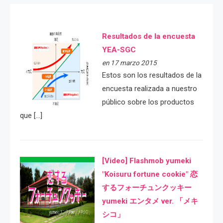
Resultados de la encuesta
YEA-SGC
en 17 marzo 2015
Estos son los resultados de la
encuesta realizada a nuestro
público sobre los productos
que […]
[Video] Flashmob yumeki
"Koisuru fortune cookie" 恋
するフォーチュンクッキー
yumeki エンタメ ver. 「メキ
シコ」