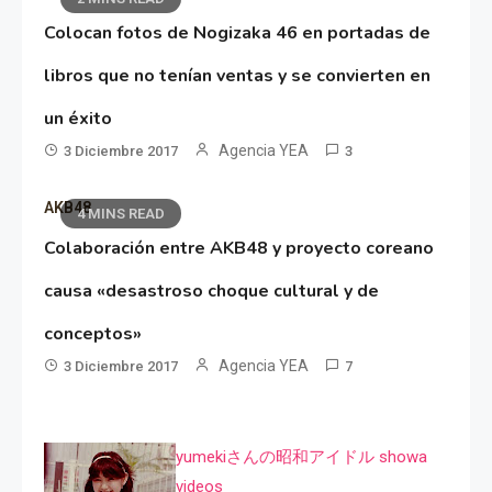
Colocan fotos de Nogizaka 46 en portadas de
libros que no tenían ventas y se convierten en
un éxito
Agencia YEA
3 Diciembre 2017
3
AKB48
4 MINS READ
Colaboración entre AKB48 y proyecto coreano
causa «desastroso choque cultural y de
conceptos»
Agencia YEA
3 Diciembre 2017
7
yumekiさんの昭和アイドル showa
videos