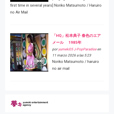
first time in several years] Noriko Matsumoto / Haruiro
no Air Mail
「HQ」松本典子 春色のエア
メール 1985年
por
yumeki05 J-PopParadise
en
11 marzo 2026 a las 5:23
Noriko Matsumoto / haruiro
no air mail