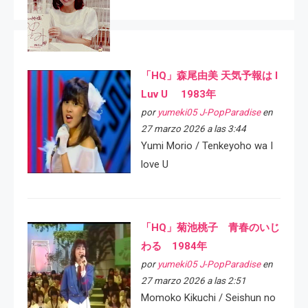
「HQ」森尾由美 天気予報は I
Luv U 1983年
por
yumeki05 J-PopParadise
en
27 marzo 2026 a las 3:44
Yumi Morio / Tenkeyoho wa I
love U
「HQ」菊池桃子 青春のいじ
わる 1984年
por
yumeki05 J-PopParadise
en
27 marzo 2026 a las 2:51
Momoko Kikuchi / Seishun no