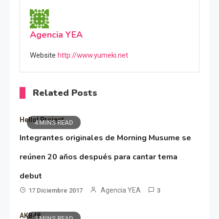
Agencia YEA
Website
http://www.yumeki.net
Related Posts
Hello! Project
4 MINS READ
Integrantes originales de Morning Musume se
reúnen 20 años después para cantar tema
debut
Agencia YEA
17 Diciembre 2017
3
AKB48
2 MINS READ