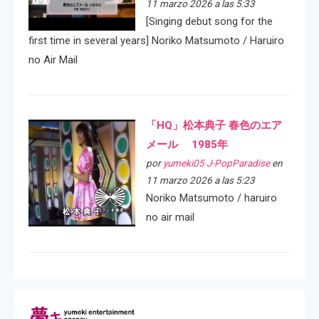
11 marzo 2026 a las 5:33
[Singing debut song for the
first time in several years] Noriko Matsumoto / Haruiro
no Air Mail
「HQ」松本典子 春色のエア
メール 1985年
por
yumeki05 J-PopParadise
en
11 marzo 2026 a las 5:23
Noriko Matsumoto / haruiro
no air mail