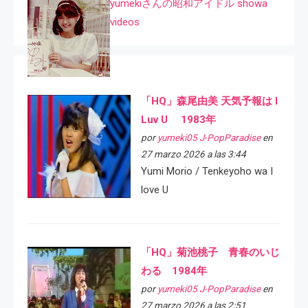
yumekiさんの昭和アイドル showa
videos
「HQ」森尾由美 天気予報は I
Luv U 1983年
por
yumeki05 J-PopParadise
en
27 marzo 2026 a las 3:44
Yumi Morio / Tenkeyoho wa I
love U
「HQ」菊池桃子 青春のいじ
わる 1984年
por
yumeki05 J-PopParadise
en
27 marzo 2026 a las 2:51