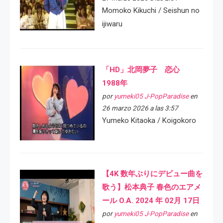
Momoko Kikuchi / Seishun no
ijiwaru
「HD」北岡夢子 恋心
1988年
por
yumeki05 J-PopParadise
en
26 marzo 2026 a las 3:57
Yumeko Kitaoka / Koigokoro
【4K 数年ぶりにデビュー曲を
歌う】松本典子 春色のエアメ
ール O.A. 2024 年 02月 17日
por
yumeki05 J-PopParadise
en