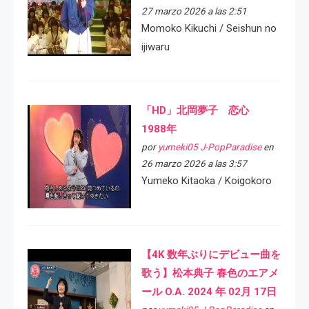
27 marzo 2026 a las 2:51
Momoko Kikuchi / Seishun no
ijiwaru
「HD」北岡夢子 恋心
1988年
por
yumeki05 J-PopParadise
en
26 marzo 2026 a las 3:57
Yumeko Kitaoka / Koigokoro
【4K 数年ぶりにデビュー曲を
歌う】松本典子 春色のエアメ
ール O.A. 2024 年 02月 17日