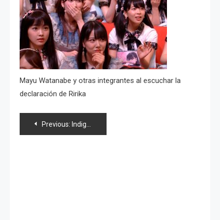
Mayu Watanabe y otras integrantes al escuchar la
declaración de Ririka
Navegación
Previous:
Indignación entre la audiencia por descontrol en AKB48, anuncio de matrimonio
de
entradas