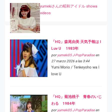
yumekiさんの昭和アイドル showa
videos
「HQ」森尾由美 天気予報は I
Luv U 1983年
por
yumeki05 J-PopParadise
en
27 marzo 2026 a las 3:44
Yumi Morio / Tenkeyoho wa I
love U
「HQ」菊池桃子 青春のいじ
わる 1984年
por
yumeki05 J-PopParadise
en