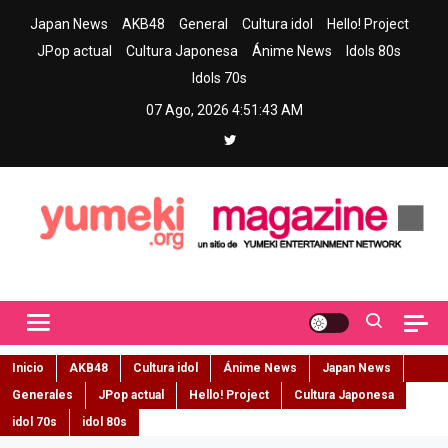
Skip
Japan News
AKB48
General
Cultura idol
Hello! Project
to
JPop actual
Cultura Japonesa
Ánime News
Idols 80s
content
Idols 70s
07 Ago, 2026
4:51:44 AM
Yumeki Magazine
Jpop y musica idol – Tu portal de jpop, movimiento idol y cultura
japonesa en español
Inicio
AKB48
Cultura idol
Ánime News
Japan News
Generales
JPop actual
Hello! Project
Cultura Japonesa
idol 70s
idol 80s