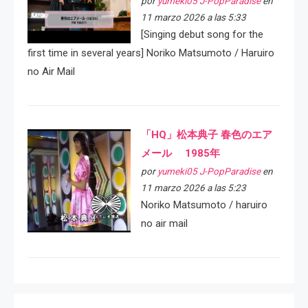
por
yumeki05 J-PopParadise
en
11 marzo 2026 a las 5:33
[Singing debut song for the
first time in several years] Noriko Matsumoto / Haruiro
no Air Mail
「HQ」松本典子 春色のエア
メール 1985年
por
yumeki05 J-PopParadise
en
11 marzo 2026 a las 5:23
Noriko Matsumoto / haruiro
no air mail