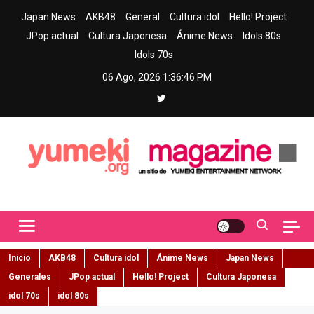
Skip
Japan News
AKB48
General
Cultura idol
Hello! Project
to
JPop actual
Cultura Japonesa
Ánime News
Idols 80s
content
Idols 70s
06 Ago, 2026
1:36:47 PM
Yumeki Magazine
Jpop y musica idol – Tu portal de jpop, movimiento idol y cultura
japonesa en español
Inicio
AKB48
Cultura idol
Ánime News
Japan News
Generales
JPop actual
Hello! Project
Cultura Japonesa
idol 70s
idol 80s