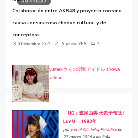
4 MINS READ
Colaboración entre AKB48 y proyecto coreano
causa «desastroso choque cultural y de
conceptos»
Agencia YEA
3 Diciembre 2017
7
yumekiさんの昭和アイドル showa
videos
「HQ」森尾由美 天気予報は I
Luv U 1983年
por
yumeki05 J-PopParadise
en
27 marzo 2026 a las 3:44