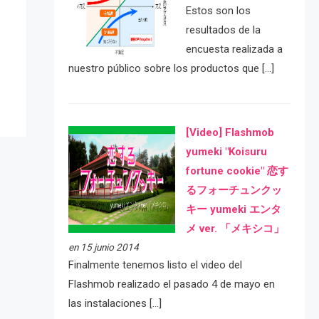
Estos son los
resultados de la
e
encuesta realizada a
nuestro público sobre los productos que […]
[Video] Flashmob
yumeki "Koisuru
fortune cookie" 恋す
るフォーチュンクッ
キー yumeki エンタ
メ ver. 「メキシコ」
en 15 junio 2014
Finalmente tenemos listo el video del
Flashmob realizado el pasado 4 de mayo en
las instalaciones […]