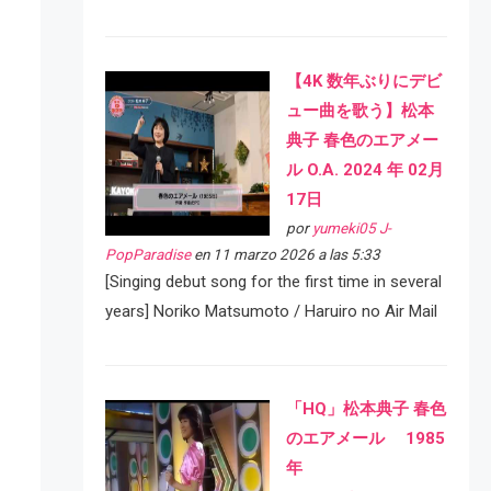
【4K 数年ぶりにデビ
ュー曲を歌う】松本
典子 春色のエアメー
ル O.A. 2024 年 02月
17日
por
yumeki05 J-
PopParadise
en 11 marzo 2026 a las 5:33
[Singing debut song for the first time in several
years] Noriko Matsumoto / Haruiro no Air Mail
「HQ」松本典子 春色
のエアメール 1985
年