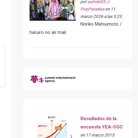
por
yumeki05 J-
PopParadise
en 11
marzo 2026 a las 5:23
Noriko Matsumoto /
haruiro no air mail
Resultados de la
encuesta YEA-SGC
en 17 marzo 2015