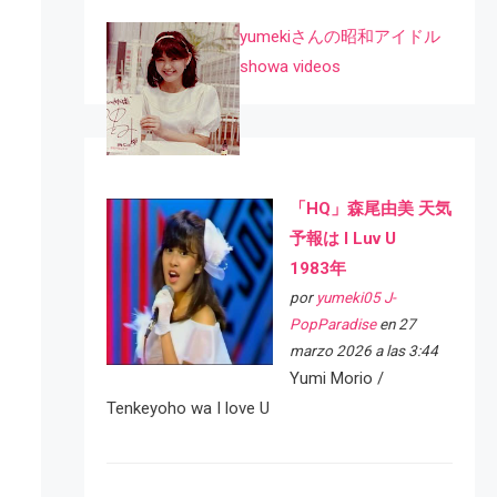
yumekiさんの昭和アイドル
showa videos
「HQ」森尾由美 天気
予報は I Luv U
1983年
por
yumeki05 J-
PopParadise
en 27
marzo 2026 a las 3:44
Yumi Morio /
Tenkeyoho wa I love U