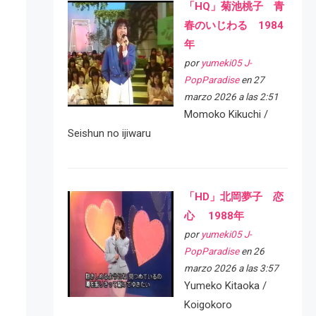
「HQ」菊池桃子 青
春のいじわる 1984
年
por
yumeki05 J-
PopParadise
en 27
marzo 2026 a las 2:51
Momoko Kikuchi /
Seishun no ijiwaru
「HD」北岡夢子 恋
心 1988年
por
yumeki05 J-
PopParadise
en 26
marzo 2026 a las 3:57
Yumeko Kitaoka /
Koigokoro