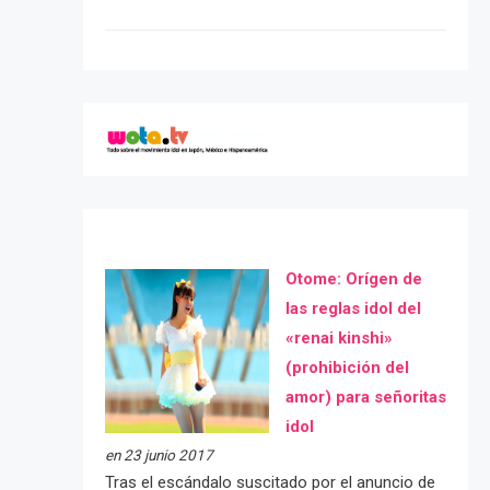
Otome: Orígen de
las reglas idol del
«renai kinshi»
(prohibición del
amor) para señoritas
idol
en 23 junio 2017
Tras el escándalo suscitado por el anuncio de