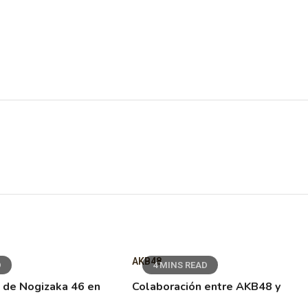
AKB48
D
4 MINS READ
 de Nogizaka 46 en
Colaboración entre AKB48 y