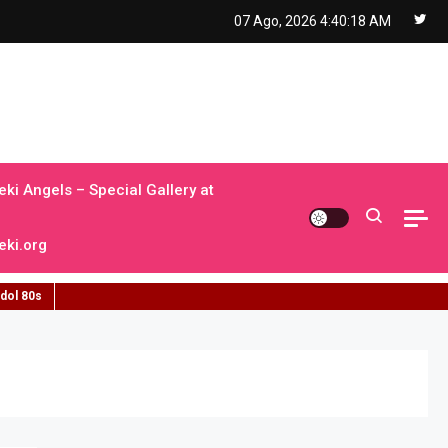
07 Ago, 2026
4:40:19 AM
ki Angels – Special Gallery at
ki.org
idol 80s