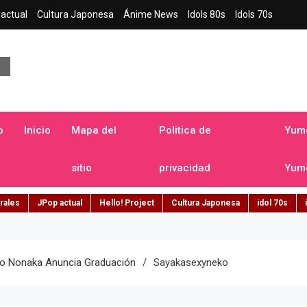
actual
Cultura Japonesa
Ánime News
Idols 80s
Idols 70s
a japonesa en español
o
Inicio
Mapa del
Politica de
Yume
sitio
privacidad
Yume
rales
JPop actual
Hello! Project
Cultura Japonesa
idol 70s
o Nonaka Anuncia Graduación
Sayakasexyneko