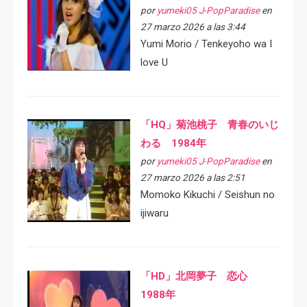
por
yumeki05 J-PopParadise
en
27 marzo 2026 a las 3:44
Yumi Morio / Tenkeyoho wa I
love U
「HQ」菊池桃子 青春のいじ
わる 1984年
por
yumeki05 J-PopParadise
en
27 marzo 2026 a las 2:51
Momoko Kikuchi / Seishun no
ijiwaru
「HD」北岡夢子 恋心
1988年