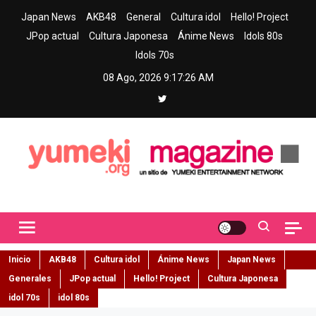
Skip
Japan News
AKB48
General
Cultura idol
Hello! Project
to
JPop actual
Cultura Japonesa
Ánime News
Idols 80s
content
Idols 70s
08 Ago, 2026
9:17:27 AM
Yumeki Magazine
Jpop y musica idol – Tu portal de jpop, movimiento idol y cultura
japonesa en español
Inicio
AKB48
Cultura idol
Ánime News
Japan News
Generales
JPop actual
Hello! Project
Cultura Japonesa
idol 70s
idol 80s