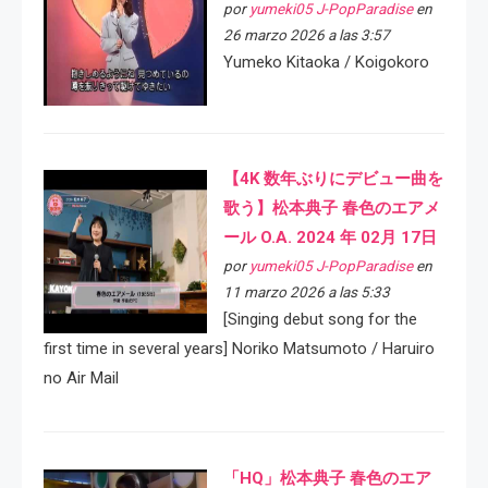
por
yumeki05 J-PopParadise
en
26 marzo 2026 a las 3:57
Yumeko Kitaoka / Koigokoro
【4K 数年ぶりにデビュー曲を
歌う】松本典子 春色のエアメ
ール O.A. 2024 年 02月 17日
por
yumeki05 J-PopParadise
en
11 marzo 2026 a las 5:33
[Singing debut song for the
first time in several years] Noriko Matsumoto / Haruiro
no Air Mail
「HQ」松本典子 春色のエア