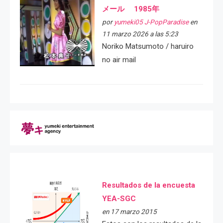
メール 1985年
por
yumeki05 J-PopParadise
en
11 marzo 2026 a las 5:23
Noriko Matsumoto / haruiro
no air mail
Resultados de la encuesta
YEA-SGC
en 17 marzo 2015