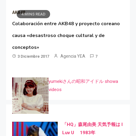
AKB48
4 MINS READ
Colaboración entre AKB48 y proyecto coreano
causa «desastroso choque cultural y de
conceptos»
Agencia YEA
3 Diciembre 2017
7
yumekiさんの昭和アイドル showa
videos
「HQ」森尾由美 天気予報は I
Luv U 1983年