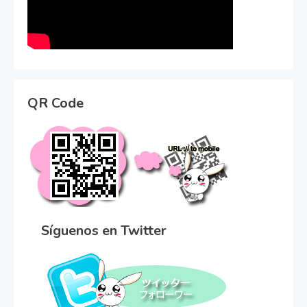
QR Code
Síguenos en Twitter