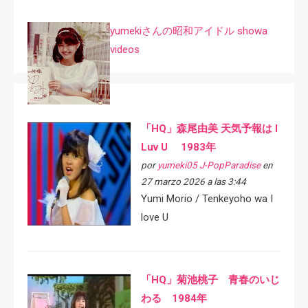
yumekiさんの昭和アイドル showa
videos
「HQ」森尾由美 天気予報は I
Luv U 1983年
por
yumeki05 J-PopParadise
en
27 marzo 2026 a las 3:44
Yumi Morio / Tenkeyoho wa I
love U
「HQ」菊池桃子 青春のいじ
わる 1984年