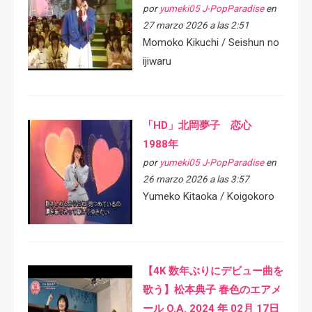
por
yumeki05 J-PopParadise
en
27 marzo 2026 a las 2:51
Momoko Kikuchi / Seishun no
ijiwaru
「HD」北岡夢子 恋心
1988年
por
yumeki05 J-PopParadise
en
26 marzo 2026 a las 3:57
Yumeko Kitaoka / Koigokoro
【4K 数年ぶりにデビュー曲を
歌う】松本典子 春色のエアメ
ール O.A. 2024 年 02月 17日