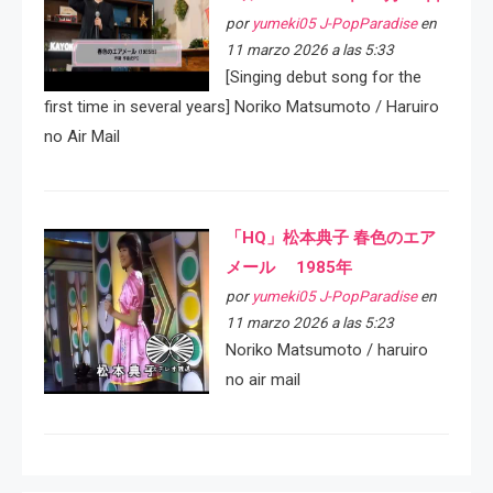
por
yumeki05 J-PopParadise
en
11 marzo 2026 a las 5:33
[Singing debut song for the
first time in several years] Noriko Matsumoto / Haruiro
no Air Mail
「HQ」松本典子 春色のエア
メール 1985年
por
yumeki05 J-PopParadise
en
11 marzo 2026 a las 5:23
Noriko Matsumoto / haruiro
no air mail