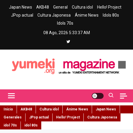
Skip
Japan News
AKB48
General
Cultura idol
Hello! Project
to
JPop actual
Cultura Japonesa
Ánime News
Idols 80s
content
Idols 70s
08 Ago, 2026
5:33:38 AM
Yumeki Magazine
Jpop y musica idol – Tu portal de jpop, movimiento idol y cultura
japonesa en español
Inicio
AKB48
Cultura idol
Ánime News
Japan News
Generales
JPop actual
Hello! Project
Cultura Japonesa
idol 70s
idol 80s