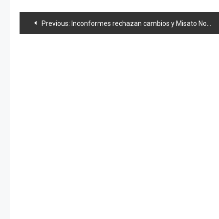
Navegación
Previous:
Inconformes rechazan cambios y Misato Nonaka anuncia graduación
de
entradas