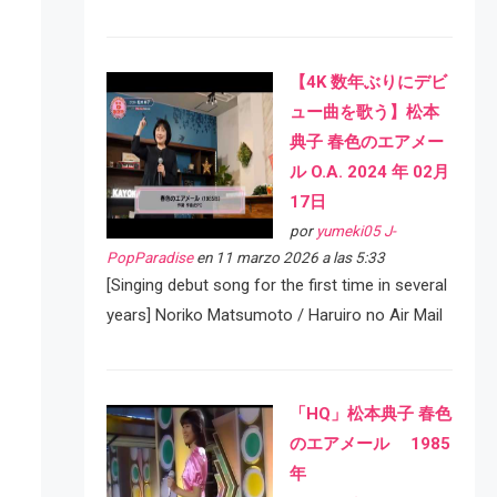
【4K 数年ぶりにデビ
ュー曲を歌う】松本
典子 春色のエアメー
ル O.A. 2024 年 02月
17日
por
yumeki05 J-
PopParadise
en 11 marzo 2026 a las 5:33
[Singing debut song for the first time in several
years] Noriko Matsumoto / Haruiro no Air Mail
「HQ」松本典子 春色
のエアメール 1985
年