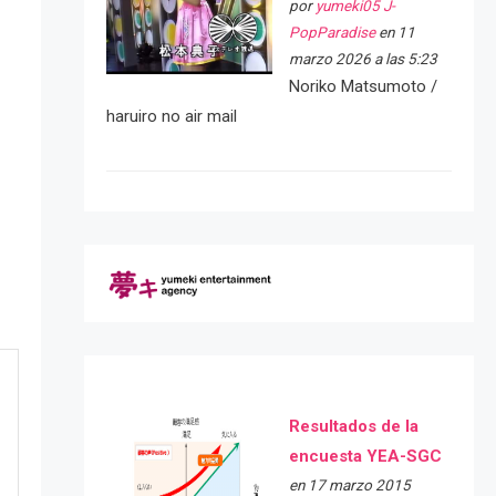
por
yumeki05 J-
PopParadise
en 11
marzo 2026 a las 5:23
Noriko Matsumoto /
haruiro no air mail
Resultados de la
encuesta YEA-SGC
en 17 marzo 2015