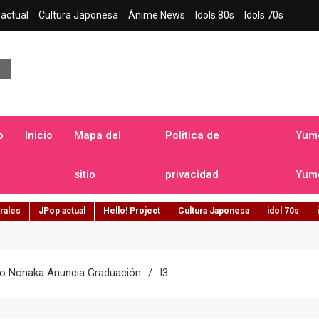
actual
Cultura Japonesa
Ánime News
Idols 80s
Idols 70s
a japonesa en español
o
Inicio
Mapa del
Politica de
Yume
sitio
privacidad
Yume
rales
JPop actual
Hello! Project
Cultura Japonesa
idol 70s
o Nonaka Anuncia Graduación
I3