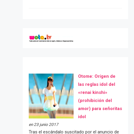
Otome: Orígen de
las reglas idol del
«renai kinshi»
(prohibición del
amor) para señoritas
idol
en 23 junio 2017
Tras el escándalo suscitado por el anuncio de