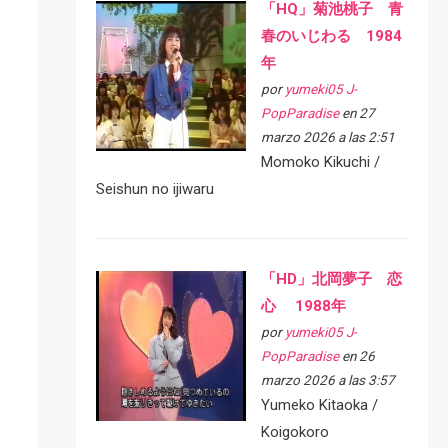
「HQ」菊池桃子 青
春のいじわる 1984
年
por
yumeki05 J-
PopParadise
en 27
marzo 2026 a las 2:51
Momoko Kikuchi /
Seishun no ijiwaru
「HD」北岡夢子 恋
心 1988年
por
yumeki05 J-
PopParadise
en 26
marzo 2026 a las 3:57
Yumeko Kitaoka /
Koigokoro