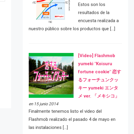
Estos son los
resultados de la
encuesta realizada a
nuestro público sobre los productos que […]
[Video] Flashmob
yumeki "Koisuru
e
fortune cookie" 恋す
るフォーチュンクッ
キー yumeki エンタ
メ ver. 「メキシコ」
en 15 junio 2014
Finalmente tenemos listo el video del
Flashmob realizado el pasado 4 de mayo en
las instalaciones […]