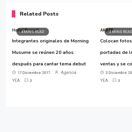
Related Posts
Hello! Project
AKB48
4 MINS READ
2 MINS REA
Integrantes originales de Morning
Colocan fotos
Musume se reúnen 20 años
portadas de l
después para cantar tema debut
ventas y se co
Agencia
17 Diciembre 2017
3 Diciembre 2
YEA
YEA
3
3