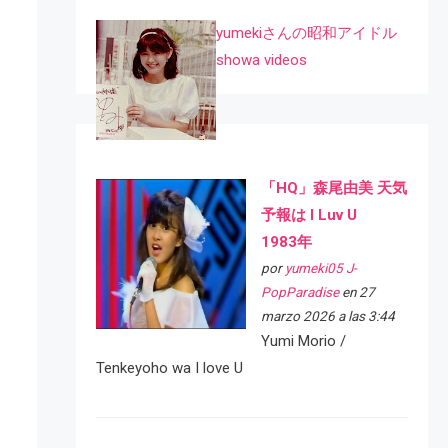
yumekiさんの昭和アイドル
showa videos
「HQ」森尾由美 天気
予報は I Luv U
1983年
por
yumeki05 J-
PopParadise
en 27
marzo 2026 a las 3:44
Yumi Morio /
Tenkeyoho wa I love U