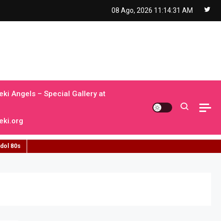
08 Ago, 2026
11:14:32 AM
ki Angels – Special Gallery at
ki.org
idol 80s