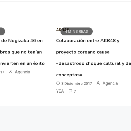
AKB48
D
4 MINS READ
 de Nogizaka 46 en
Colaboración entre AKB48 y
ibros que no tenían
proyecto coreano causa
nvierten en un éxito
«desastroso choque cultural y d
Agencia
017
conceptos»
Agencia
3 Diciembre 2017
YEA
7