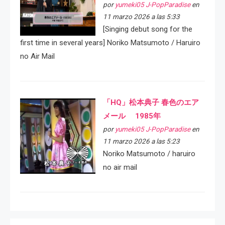
por
yumeki05 J-PopParadise
en
11 marzo 2026 a las 5:33
[Singing debut song for the
first time in several years] Noriko Matsumoto / Haruiro
no Air Mail
「HQ」松本典子 春色のエア
メール 1985年
por
yumeki05 J-PopParadise
en
11 marzo 2026 a las 5:23
Noriko Matsumoto / haruiro
no air mail