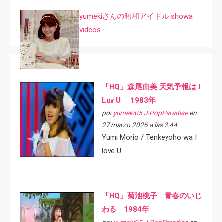
yumekiさんの昭和アイドル showa
videos
「HQ」森尾由美 天気予報は I
Luv U 1983年
por
yumeki05 J-PopParadise
en
27 marzo 2026 a las 3:44
Yumi Morio / Tenkeyoho wa I
love U
「HQ」菊池桃子 青春のいじ
わる 1984年