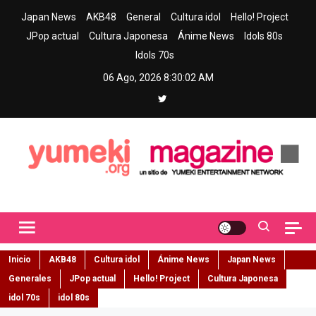
Skip
Japan News
AKB48
General
Cultura idol
Hello! Project
to
JPop actual
Cultura Japonesa
Ánime News
Idols 80s
content
Idols 70s
06 Ago, 2026
8:30:03 AM
Yumeki Magazine
Jpop y musica idol – Tu portal de jpop, movimiento idol y cultura
japonesa en español
Inicio
AKB48
Cultura idol
Ánime News
Japan News
Generales
JPop actual
Hello! Project
Cultura Japonesa
idol 70s
idol 80s