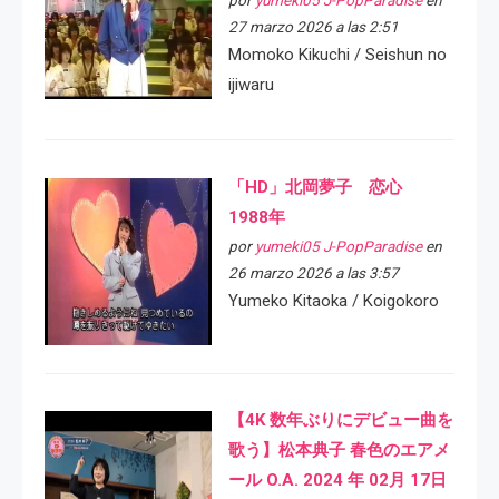
por
yumeki05 J-PopParadise
en
27 marzo 2026 a las 2:51
Momoko Kikuchi / Seishun no
ijiwaru
「HD」北岡夢子 恋心
1988年
por
yumeki05 J-PopParadise
en
26 marzo 2026 a las 3:57
Yumeko Kitaoka / Koigokoro
【4K 数年ぶりにデビュー曲を
歌う】松本典子 春色のエアメ
ール O.A. 2024 年 02月 17日