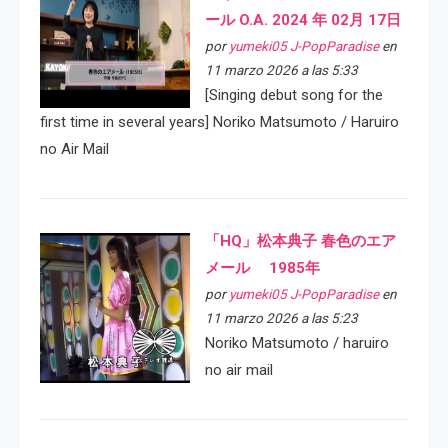
ール O.A. 2024 年 02月 17日
por
yumeki05 J-PopParadise
en
11 marzo 2026 a las 5:33
[Singing debut song for the
first time in several years] Noriko Matsumoto / Haruiro
no Air Mail
「HQ」松本典子 春色のエア
メール 1985年
por
yumeki05 J-PopParadise
en
11 marzo 2026 a las 5:23
Noriko Matsumoto / haruiro
no air mail