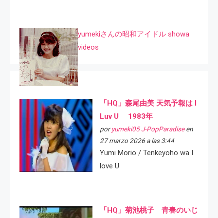
yumekiさんの昭和アイドル showa
videos
「HQ」森尾由美 天気予報は I
Luv U 1983年
por
yumeki05 J-PopParadise
en
27 marzo 2026 a las 3:44
Yumi Morio / Tenkeyoho wa I
love U
「HQ」菊池桃子 青春のいじ