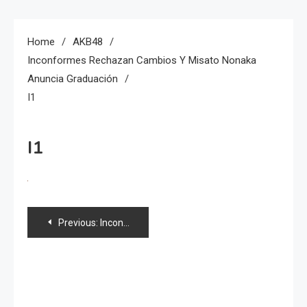
Home
AKB48
Inconformes Rechazan Cambios Y Misato Nonaka
Anuncia Graduación
I1
I1
Navegación
Previous:
Inconformes rechazan cambios y Misato Nonaka anuncia graduación
de
entradas