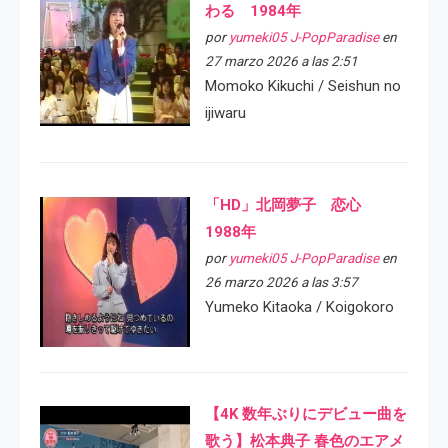
わる 1984年
por
yumeki05 J-PopParadise
en
27 marzo 2026 a las 2:51
Momoko Kikuchi / Seishun no
ijiwaru
「HD」北岡夢子 恋心
1988年
por
yumeki05 J-PopParadise
en
26 marzo 2026 a las 3:57
Yumeko Kitaoka / Koigokoro
【4K 数年ぶりにデビュー曲を
歌う】松本典子 春色のエアメ