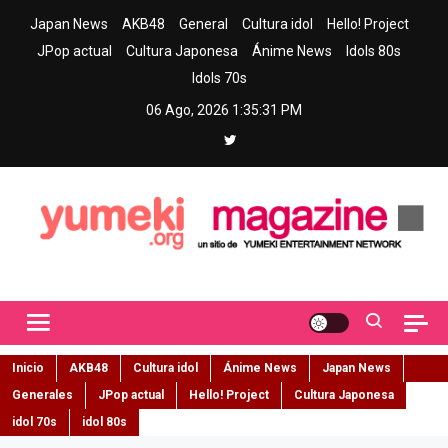
Skip
Japan News
AKB48
General
Cultura idol
Hello! Project
to
JPop actual
Cultura Japonesa
Ánime News
Idols 80s
content
Idols 70s
06 Ago, 2026
1:35:32 PM
Yumeki Magazine
Jpop y musica idol – Tu portal de jpop, movimiento idol y cultura
japonesa en español
Inicio
AKB48
Cultura idol
Ánime News
Japan News
Generales
JPop actual
Hello! Project
Cultura Japonesa
idol 70s
idol 80s