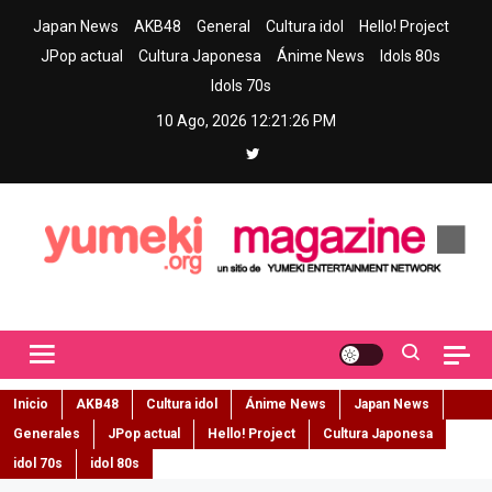
Skip
Japan News
AKB48
General
Cultura idol
Hello! Project
to
JPop actual
Cultura Japonesa
Ánime News
Idols 80s
content
Idols 70s
10 Ago, 2026
12:21:27 PM
Yumeki Magazine
Jpop y musica idol – Tu portal de jpop, movimiento idol y cultura
japonesa en español
Inicio
AKB48
Cultura idol
Ánime News
Japan News
Generales
JPop actual
Hello! Project
Cultura Japonesa
idol 70s
idol 80s