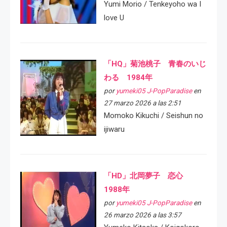
Yumi Morio / Tenkeyoho wa I
love U
「HQ」菊池桃子 青春のいじ
わる 1984年
por
yumeki05 J-PopParadise
en
27 marzo 2026 a las 2:51
Momoko Kikuchi / Seishun no
ijiwaru
「HD」北岡夢子 恋心
1988年
por
yumeki05 J-PopParadise
en
26 marzo 2026 a las 3:57