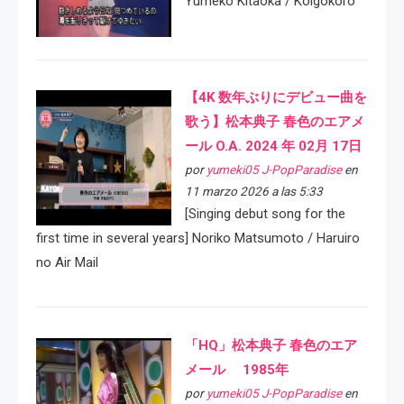
Yumeko Kitaoka / Koigokoro
【4K 数年ぶりにデビュー曲を
歌う】松本典子 春色のエアメ
ール O.A. 2024 年 02月 17日
por
yumeki05 J-PopParadise
en
11 marzo 2026 a las 5:33
[Singing debut song for the
first time in several years] Noriko Matsumoto / Haruiro
no Air Mail
「HQ」松本典子 春色のエア
メール 1985年
por
yumeki05 J-PopParadise
en