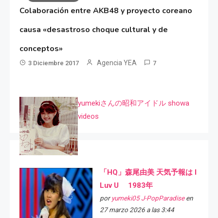
Colaboración entre AKB48 y proyecto coreano
causa «desastroso choque cultural y de
conceptos»
Agencia YEA
3 Diciembre 2017
7
yumekiさんの昭和アイドル showa
videos
「HQ」森尾由美 天気予報は I
Luv U 1983年
por
yumeki05 J-PopParadise
en
27 marzo 2026 a las 3:44