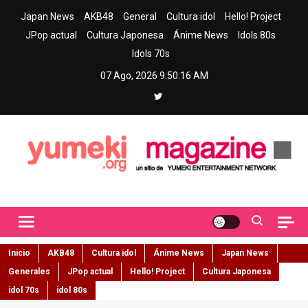
Skip
Japan News
AKB48
General
Cultura idol
Hello! Project
to
JPop actual
Cultura Japonesa
Ánime News
Idols 80s
content
Idols 70s
07 Ago, 2026
9:50:17 AM
Yumeki Magazine
Jpop y musica idol – Tu portal de jpop, movimiento idol y cultura
japonesa en español
Inicio
AKB48
Cultura idol
Ánime News
Japan News
Generales
JPop actual
Hello! Project
Cultura Japonesa
idol 70s
idol 80s