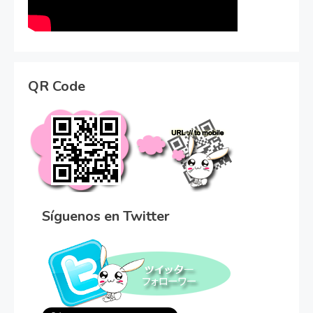
QR Code
Síguenos en Twitter