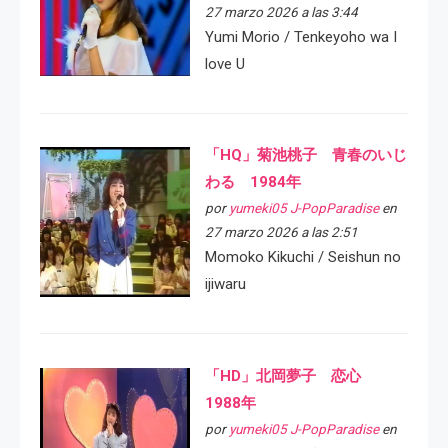
27 marzo 2026 a las 3:44
Yumi Morio / Tenkeyoho wa I
love U
「HQ」菊池桃子 青春のいじ
わる 1984年
por
yumeki05 J-PopParadise
en
27 marzo 2026 a las 2:51
Momoko Kikuchi / Seishun no
ijiwaru
「HD」北岡夢子 恋心
1988年
por
yumeki05 J-PopParadise
en