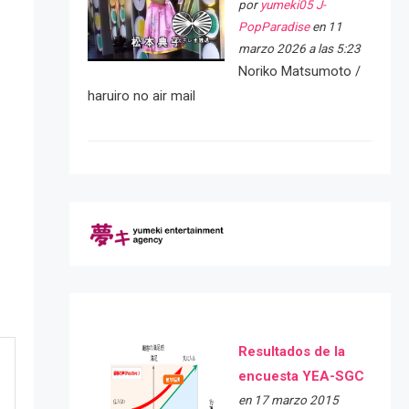
por
yumeki05 J-
PopParadise
en 11
marzo 2026 a las 5:23
Noriko Matsumoto /
haruiro no air mail
Resultados de la
encuesta YEA-SGC
en 17 marzo 2015