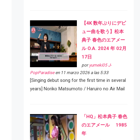
【4K 数年ぶりにデビ
ュー曲を歌う】松本
典子 春色のエアメー
ル O.A. 2024 年 02月
17日
por
yumeki05 J-
PopParadise
en 11 marzo 2026 a las 5:33
[Singing debut song for the first time in several
years] Noriko Matsumoto / Haruiro no Air Mail
「HQ」松本典子 春色
のエアメール 1985
年