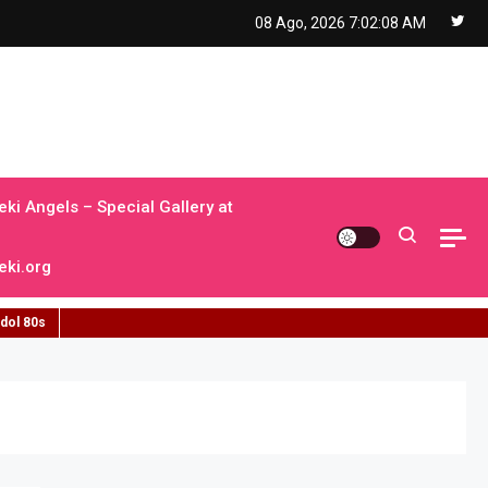
08 Ago, 2026
7:02:09 AM
ki Angels – Special Gallery at
ki.org
idol 80s