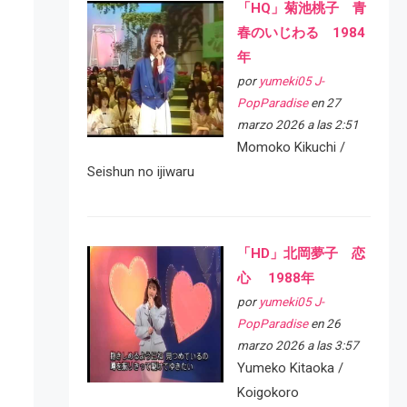
「HQ」菊池桃子 青
春のいじわる 1984
年
por
yumeki05 J-
PopParadise
en 27
marzo 2026 a las 2:51
Momoko Kikuchi /
Seishun no ijiwaru
「HD」北岡夢子 恋
心 1988年
por
yumeki05 J-
PopParadise
en 26
marzo 2026 a las 3:57
Yumeko Kitaoka /
Koigokoro