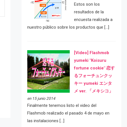
Estos son los
resultados de la
encuesta realizada a
nuestro público sobre los productos que […]
[Video] Flashmob
yumeki "Koisuru
fortune cookie" 恋す
るフォーチュンクッ
e
キー yumeki エンタ
メ ver. 「メキシコ」
en 15 junio 2014
Finalmente tenemos listo el video del
Flashmob realizado el pasado 4 de mayo en
las instalaciones […]