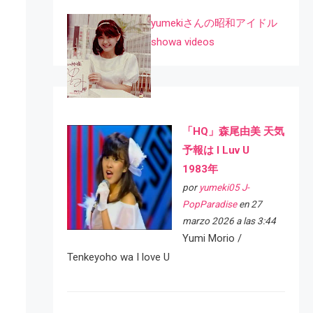
yumekiさんの昭和アイドル
showa videos
「HQ」森尾由美 天気
予報は I Luv U
1983年
por
yumeki05 J-
PopParadise
en 27
marzo 2026 a las 3:44
Yumi Morio /
Tenkeyoho wa I love U