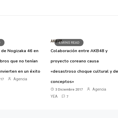
AKB48
D
4 MINS READ
 de Nogizaka 46 en
Colaboración entre AKB48 y
ibros que no tenían
proyecto coreano causa
nvierten en un éxito
«desastroso choque cultural y d
Agencia
017
conceptos»
Agencia
3 Diciembre 2017
YEA
7