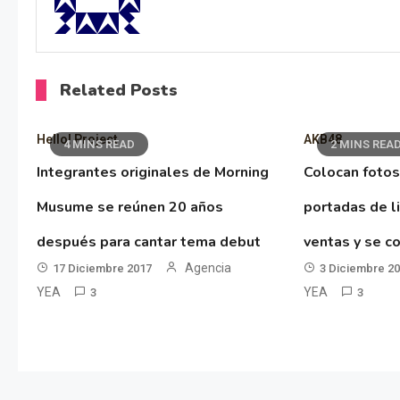
Related Posts
Hello! Project
AKB48
4 MINS READ
2 MINS REA
Integrantes originales de Morning
Colocan fotos
Musume se reúnen 20 años
portadas de l
después para cantar tema debut
ventas y se co
Agencia
17 Diciembre 2017
3 Diciembre 2
YEA
YEA
3
3