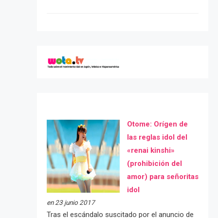
Otome: Orígen de
las reglas idol del
«renai kinshi»
(prohibición del
amor) para señoritas
idol
en 23 junio 2017
Tras el escándalo suscitado por el anuncio de