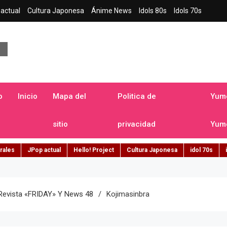
actual
Cultura Japonesa
Ánime News
Idols 80s
Idols 70s
a japonesa en español
o
Inicio
Mapa del
Politica de
Yume
sitio
privacidad
Yume
rales
JPop actual
Hello! Project
Cultura Japonesa
idol 70s
Revista «FRIDAY» Y News 48
Kojimasinbra