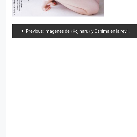
Navegación
Previous:
Imagenes de «Kojiharu» y Oshima en la revista «FRIDAY» y news 48
de
entradas