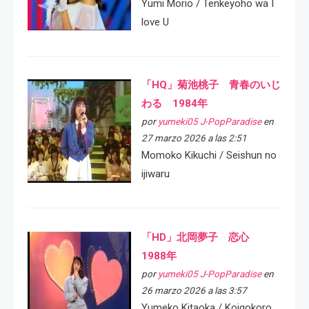
Yumi Morio / Tenkeyoho wa I
love U
「HQ」菊池桃子 青春のいじ
わる 1984年
por
yumeki05 J-PopParadise
en
27 marzo 2026 a las 2:51
Momoko Kikuchi / Seishun no
ijiwaru
「HD」北岡夢子 恋心
1988年
por
yumeki05 J-PopParadise
en
26 marzo 2026 a las 3:57
Yumeko Kitaoka / Koigokoro