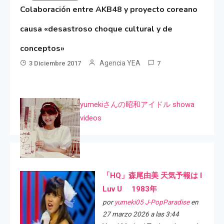
Colaboración entre AKB48 y proyecto coreano
causa «desastroso choque cultural y de
conceptos»
Agencia YEA
3 Diciembre 2017
7
yumekiさんの昭和アイドル showa
videos
「HQ」森尾由美 天気予報は I
Luv U 1983年
por
yumeki05 J-PopParadise
en
27 marzo 2026 a las 3:44