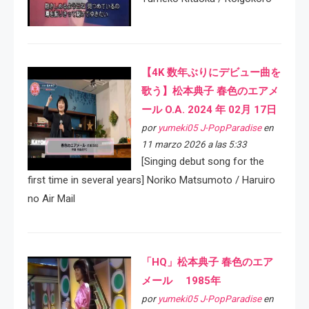
【4K 数年ぶりにデビュー曲を
歌う】松本典子 春色のエアメ
ール O.A. 2024 年 02月 17日
por
yumeki05 J-PopParadise
en
11 marzo 2026 a las 5:33
[Singing debut song for the
first time in several years] Noriko Matsumoto / Haruiro
no Air Mail
「HQ」松本典子 春色のエア
メール 1985年
por
yumeki05 J-PopParadise
en