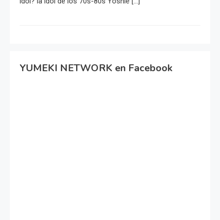
idol? la idol de los 70s-80s Yoshie […]
YUMEKI NETWORK en Facebook