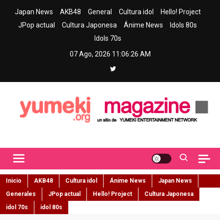
Skip
Japan News
AKB48
General
Cultura idol
Hello! Project
to
JPop actual
Cultura Japonesa
Ánime News
Idols 80s
content
Idols 70s
07 Ago, 2026
11:06:27 AM
Yumeki Magazine
Jpop y musica idol – Tu portal de jpop, movimiento idol y cultura
japonesa en español
Inicio
AKB48
Cultura idol
Ánime News
Japan News
Generales
JPop actual
Hello! Project
Cultura Japonesa
idol 70s
idol 80s