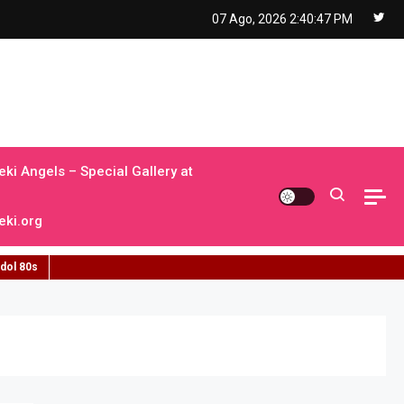
07 Ago, 2026
2:40:48 PM
ki Angels – Special Gallery at
ki.org
idol 80s