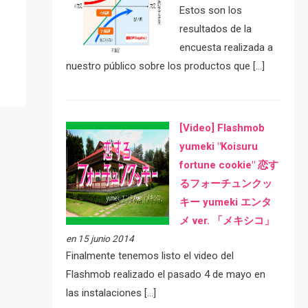
e
Estos son los
resultados de la
encuesta realizada a
nuestro público sobre los productos que […]
[Video] Flashmob
yumeki "Koisuru
fortune cookie" 恋す
るフォーチュンクッ
キー yumeki エンタ
メ ver. 「メキシコ」
en 15 junio 2014
Finalmente tenemos listo el video del
Flashmob realizado el pasado 4 de mayo en
las instalaciones […]