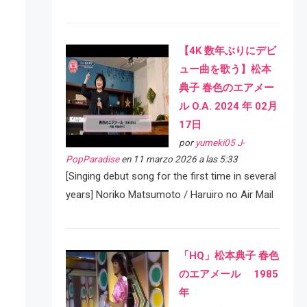
【4K 数年ぶりにデビ
ュー曲を歌う】松本
典子 春色のエアメー
ル O.A. 2024 年 02月
17日
por
yumeki05 J-
PopParadise
en 11 marzo 2026 a las 5:33
[Singing debut song for the first time in several
years] Noriko Matsumoto / Haruiro no Air Mail
「HQ」松本典子 春色
のエアメール 1985
年