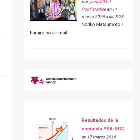
por
yumeki05 J-
PopParadise
en 11
marzo 2026 a las 5:23
Noriko Matsumoto /
haruiro no air mail
Resultados de la
encuesta YEA-SGC
en 17 marzo 2015