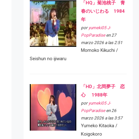
「HQ」菊池桃子 青
春のいじわる 1984
年
por
yumeki05 J-
PopParadise
en 27
marzo 2026 a las 2:51
Momoko Kikuchi /
Seishun no ijiwaru
「HD」北岡夢子 恋
心 1988年
por
yumeki05 J-
PopParadise
en 26
marzo 2026 a las 3:57
Yumeko Kitaoka /
Koigokoro