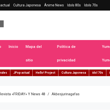
actual
Cultura Japonesa
Ánime News
Idols 80s
Idols 70s
a japonesa en español
o
Inicio
Mapa del
Politica de
Yume
sitio
privacidad
Yume
rales
JPop actual
Hello! Project
Cultura Japonesa
idol 70s
Revista «FRIDAY» Y News 48
Akbesjurinagafas