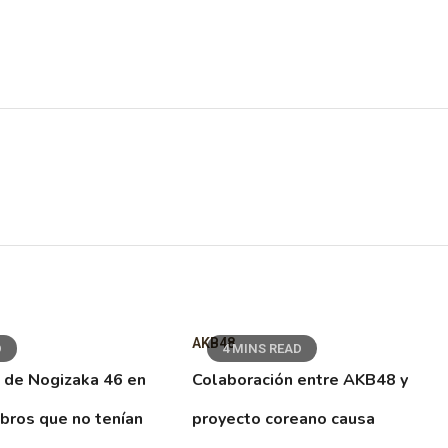
AKB48
D
4 MINS READ
 de Nogizaka 46 en
Colaboración entre AKB48 y
ibros que no tenían
proyecto coreano causa