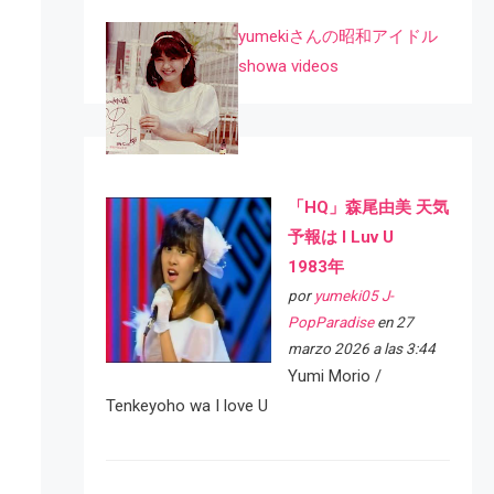
yumekiさんの昭和アイドル
showa videos
「HQ」森尾由美 天気
予報は I Luv U
1983年
por
yumeki05 J-
PopParadise
en 27
marzo 2026 a las 3:44
Yumi Morio /
Tenkeyoho wa I love U