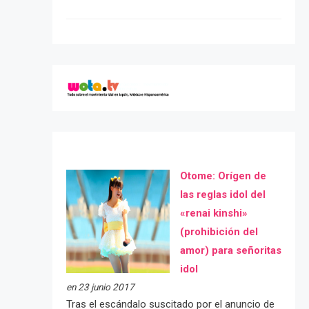
Otome: Orígen de
las reglas idol del
«renai kinshi»
(prohibición del
amor) para señoritas
idol
en 23 junio 2017
Tras el escándalo suscitado por el anuncio de