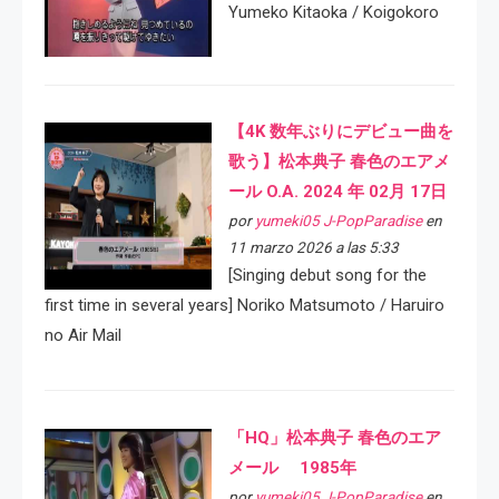
Yumeko Kitaoka / Koigokoro
【4K 数年ぶりにデビュー曲を
歌う】松本典子 春色のエアメ
ール O.A. 2024 年 02月 17日
por
yumeki05 J-PopParadise
en
11 marzo 2026 a las 5:33
[Singing debut song for the
first time in several years] Noriko Matsumoto / Haruiro
no Air Mail
「HQ」松本典子 春色のエア
メール 1985年
por
yumeki05 J-PopParadise
en