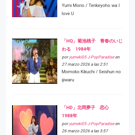
Yumi Morio / Tenkeyoho wa I
love U
「HQ」菊池桃子 青春のいじ
わる 1984年
por
yumeki05 J-PopParadise
en
27 marzo 2026 a las 2:51
Momoko Kikuchi / Seishun no
ijiwaru
「HD」北岡夢子 恋心
1988年
por
yumeki05 J-PopParadise
en
26 marzo 2026 a las 3:57