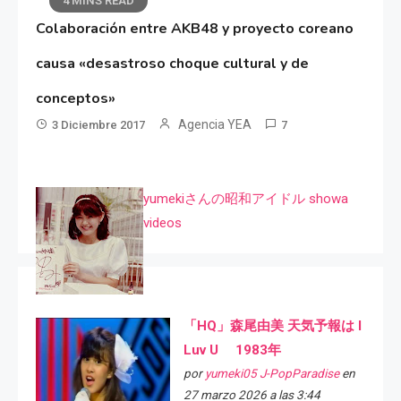
4 MINS READ
Colaboración entre AKB48 y proyecto coreano
causa «desastroso choque cultural y de
conceptos»
Agencia YEA
3 Diciembre 2017
7
yumekiさんの昭和アイドル showa
videos
「HQ」森尾由美 天気予報は I
Luv U 1983年
por
yumeki05 J-PopParadise
en
27 marzo 2026 a las 3:44