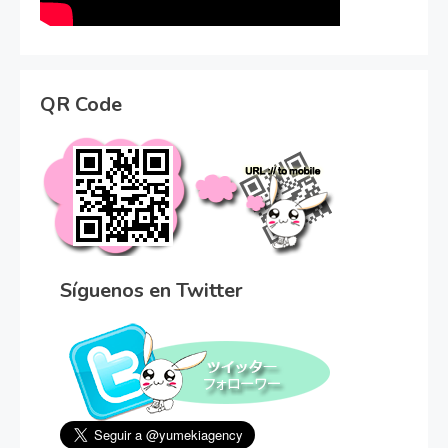
QR Code
Síguenos en Twitter