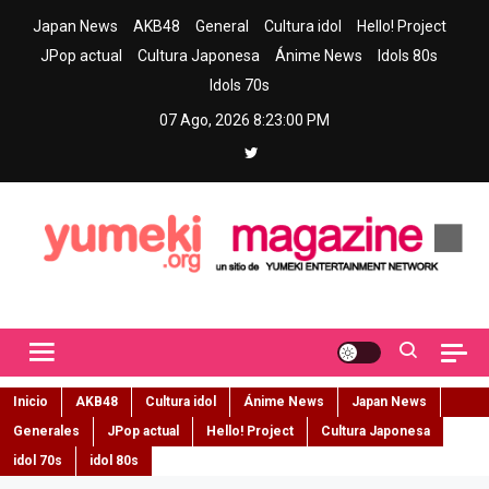
Skip
Japan News
AKB48
General
Cultura idol
Hello! Project
to
JPop actual
Cultura Japonesa
Ánime News
Idols 80s
content
Idols 70s
07 Ago, 2026
8:23:01 PM
Yumeki Magazine
Jpop y musica idol – Tu portal de jpop, movimiento idol y cultura
japonesa en español
Inicio
AKB48
Cultura idol
Ánime News
Japan News
Generales
JPop actual
Hello! Project
Cultura Japonesa
idol 70s
idol 80s